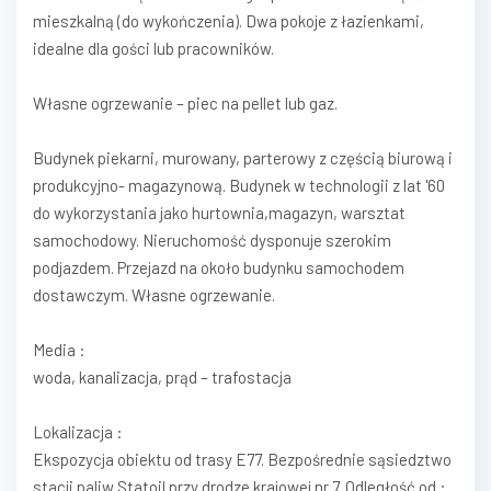
mieszkalną (do wykończenia). Dwa pokoje z łazienkami,
idealne dla gości lub pracowników.
Własne ogrzewanie – piec na pellet lub gaz.
Budynek piekarni, murowany, parterowy z częścią biurową i
produkcyjno- magazynową. Budynek w technologii z lat '60
do wykorzystania jako hurtownia,magazyn, warsztat
samochodowy. Nieruchomość dysponuje szerokim
podjazdem. Przejazd na około budynku samochodem
dostawczym. Własne ogrzewanie.
Media :
woda, kanalizacja, prąd – trafostacja
Lokalizacja :
Ekspozycja obiektu od trasy E77. Bezpośrednie sąsiedztwo
stacji paliw Statoil przy drodze krajowej nr 7. Odległość od :