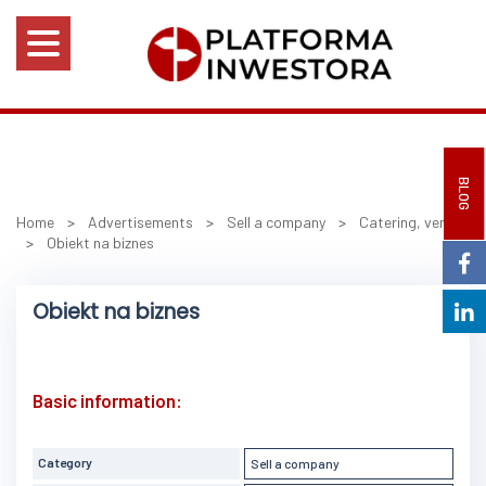
BLOG
Home
>
Advertisements
>
Sell a company
>
Catering, venues
>
Obiekt na biznes
Obiekt na biznes
Basic information:
Category
Sell a company