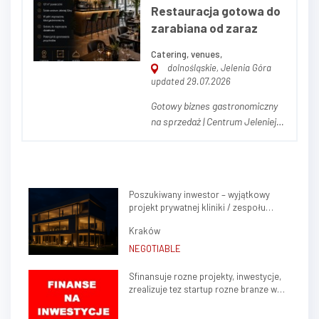
Restauracja gotowa do
zarabiana od zaraz
Catering, venues,
dolnośląskie, Jelenia Góra
updated 29.07.2026
Gotowy biznes gastronomiczny
na sprzedaż | Centrum Jeleniej
Góry | 127 m² Na sprzedaż w
pełni wyposażona i gotowa do
natychmiastowego przejęcia
restauracja zlokalizowana w
Poszukiwany inwestor – wyjątkowy
ścisłym centrum Jeleniej Góry,
projekt prywatnej kliniki / zespołu
jednego z najdynamiczniej
gabinetów lekarskich w sercu Krakowa
rozwijających się...
Kraków
(Krowodrza)
NEGOTIABLE
Sfinansuje rozne projekty, inwestycje,
zrealizuje tez startup rozne branze w
kraju, zagranica