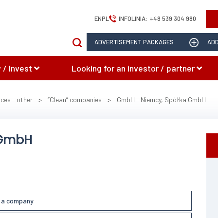
EN
PL
INFOLINIA:
+48 539 304 980
ADVERTISEMENT PACKAGES
ADD
 / Invest
Looking for an investor / partner
ices - other
>
“Clean” companies
>
GmbH - Niemcy, Spółka GmbH
 GmbH
l a company