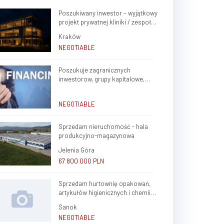
Poszukiwany inwestor – wyjątkowy
projekt prywatnej kliniki / zespołu
gabinetów lekarskich w sercu
Kraków
Krakowa (Krowodrza)
NEGOTIABLE
Poszukuje zagranicznych
inwestorow, grupy kapitalowe,
brokerow finansowych do stalej
wspolpracy
NEGOTIABLE
Sprzedam nieruchomość - hala
produkcyjno-magazynowa
Jelenia Góra
67 800 000 PLN
Sprzedam hurtownię opakowań,
artykułów higienicznych i chemii
gospodarczej.
Sanok
NEGOTIABLE