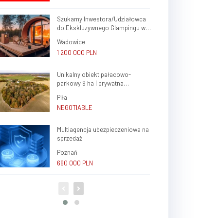
Szukamy Inwestora/Udziałowca
do Ekskluzywnego Glampingu w
Małopolsce.
Wadowice
1 200 000 PLN
Unikalny obiekt pałacowo-
parkowy 9 ha | prywatna
rezydencja lub inwestycja premium
Piła
NEGOTIABLE
Multiagencja ubezpieczeniowa na
sprzedaż
Poznań
690 000 PLN