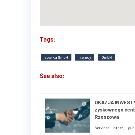
Tags:
spółka GmbH
niemcy
GmbH
See also:
OKAZJA INWESTYC
zyskownego cent
Rzeszowa
Services - other,
publ