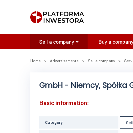
Sell a company
Buy a company
Home
>
Advertisements
>
Sell a company
>
Serv
GmbH - Niemcy, Spółka
Basic information:
Category
Sel