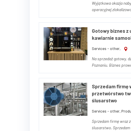
Wyjątkowa okazja nabyc
operacyjnej zlokalizow
kompleksowych usługac
s...
Gotowy biznes z u
kawiarnie samo
Services - other,
Na sprzedaż gotowy, d
Poznaniu. Biznes prowad
uporządkowanymi procesami i sta
profesjonaln...
Sprzedam firmę w
przetwórstwo tw
ślusarstwo
Services - other, Produ
Sprzedam firmę wraz z
ślusarstwo. Sprzedam zorganizowane przedsiębiorstwo produkcyjne wraz ze znaną