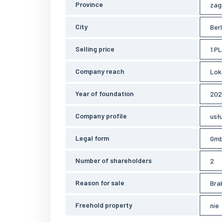
Province
zag
City
Berl
Selling price
1 P
Company reach
Lok
Year of foundation
202
Company profile
usł
Legal form
Gmb
Number of shareholders
2
Reason for sale
Bra
Freehold property
nie