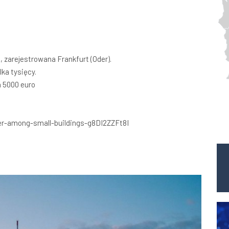
, zarejestrowana Frankfurt (Oder).
lka tysięcy.
a 5000 euro
er-among-small-buildings-g8DI2ZZFt8I