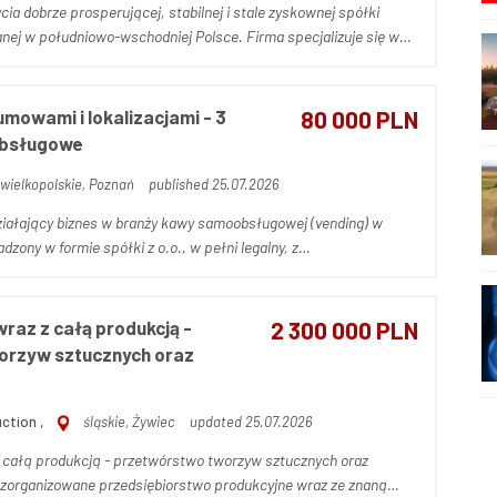
ia dobrze prosperującej, stabilnej i stale zyskownej spółki
anej w południowo-wschodniej Polsce. Firma specjalizuje się w
h agencji pracy oraz projektach outsourcingowych, ciesząc się
mowami i lokalizacjami - 3
80 000 PLN
obsługowe
wielkopolskie, Poznań
published 25.07.2026
ziałający biznes w branży kawy samoobsługowej (vending) w
zony w formie spółki z o.o., w pełni legalny, z
bilnym funkcjonowaniem. W skład oferty wchodzi: - 3
raz z całą produkcją -
2 300 000 PLN
orzyw sztucznych oraz
ction ,
śląskie, Żywiec
updated 25.07.2026
 całą produkcją - przetwórstwo tworzyw sztucznych oraz