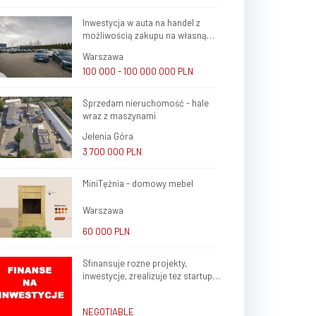
Inwestycja w auta na handel z
możliwością zakupu na własną
firmę i atrakcyjnym potencjałem
Warszawa
zysku
100 000 - 100 000 000 PLN
Sprzedam nieruchomość - hale
wraz z maszynami
Jelenia Góra
3 700 000 PLN
MiniTężnia - domowy mebel
Warszawa
60 000 PLN
Sfinansuje rozne projekty,
inwestycje, zrealizuje tez startup
rozne branze w kraju, zagranica
NEGOTIABLE