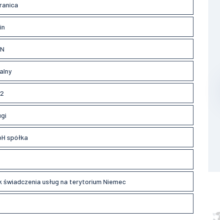
ranica
in
LN
alny
2
ugi
H spółka
k świadczenia usług na terytorium Niemec