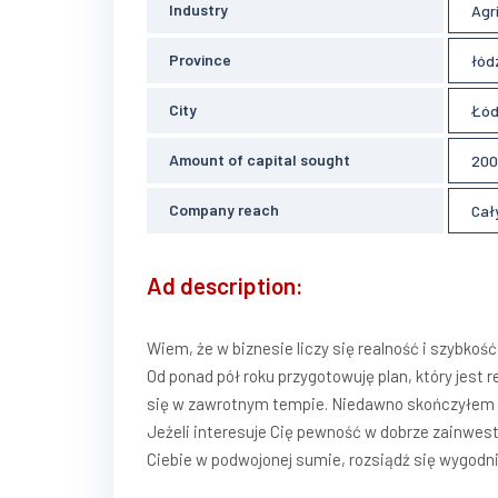
Industry
Agr
Province
łód
City
Łód
Amount of capital sought
200
Company reach
Cały
Ad description:
Wiem, że w biznesie liczy się realność i szybkość
Od ponad pół roku przygotowuję plan, który jest
się w zawrotnym tempie. Niedawno skończyłem d
Jeżeli interesuje Cię pewność w dobrze zainwes
Ciebie w podwojonej sumie, rozsiądź się wygodnie