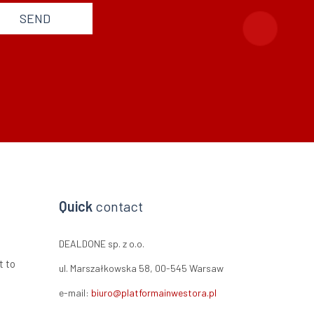
SEND
Quick
contact
DEALDONE sp. z o.o.
t to
ul. Marszałkowska 58, 00-545 Warsaw
e-mail:
biuro@platformainwestora.pl