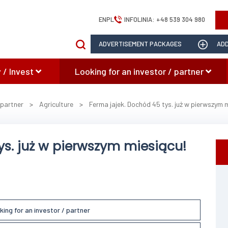
EN
PL
INFOLINIA:
+48 539 304 980
ADVERTISEMENT PACKAGES
ADD
 / Invest
Looking for an investor / partner
 partner
>
Agriculture
>
Ferma jajek. Dochód 45 tys. już w pierwszym m
ys. już w pierwszym miesiącu!
king for an investor / partner