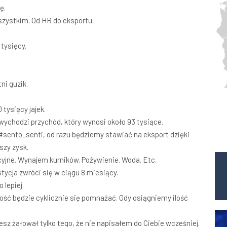
ę.
wszystkim. Od HR do eksportu.
 tysięcy.
ni guzik.
 tysięcy jajek.
wychodzi przychód, który wynosi około 93 tysiące.
w #sento_senti, od razu będziemy stawiać na eksport dzięki
zy zysk.
yjne. Wynajem kurników. Pożywienie. Woda. Etc.
ycja zwróci się w ciągu 8 miesiący.
 lepiej.
ilość będzie cyklicznie się pomnażać. Gdy osiągniemy ilość
esz żałował tylko tego, że nie napisałem do Ciebie wcześniej.