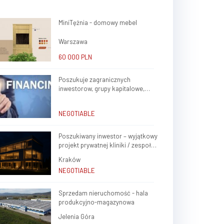
MiniTężnia - domowy mebel
Warszawa
60 000 PLN
Poszukuje zagranicznych
inwestorow, grupy kapitalowe,
brokerow finansowych do stalej
wspolpracy
NEGOTIABLE
Poszukiwany inwestor – wyjątkowy
projekt prywatnej kliniki / zespołu
gabinetów lekarskich w sercu
Kraków
Krakowa (Krowodrza)
NEGOTIABLE
Sprzedam nieruchomość - hala
produkcyjno-magazynowa
Jelenia Góra