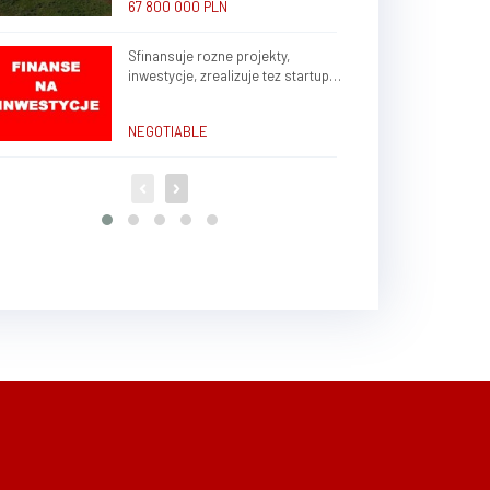
67 800 000 PLN
Sfinansuje rozne projekty,
inwestycje, zrealizuje tez startup
rozne branze w kraju, zagranica
NEGOTIABLE