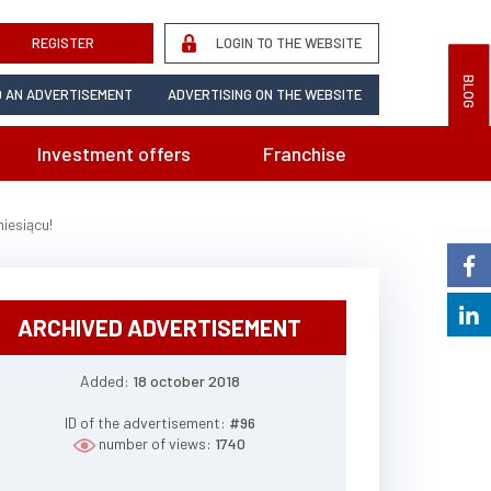
REGISTER
LOGIN TO THE WEBSITE
BLOG
 AN ADVERTISEMENT
ADVERTISING ON THE WEBSITE
Investment offers
Franchise
iesiącu!
ARCHIVED ADVERTISEMENT
Added:
18 october 2018
ID of the advertisement:
#96
number of views:
1740