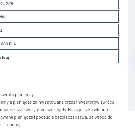
iculture
zkie
ź
 000 PLN
 kraj
 zwrotu pieniędzy.
 realny a pieniądze zainwestowane przez inwestorów zwrócą
opieszczać wszystkie szczegóły. Brakuje tylko wkładu.
towane pieniądze i poczucie bezpieczeństwa, że wrócą do
 i słuchaj.