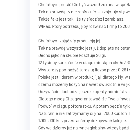
Chciałbym prosić Cię byś wszedł ze mną w spółk
Tak na prawdę ty nie robisz nic. Ja zajmuję się 
Także fakt jest taki, że ty siedzisz i zarabiasz.
Wkład, który potrzebuję by rozwinąć firmę to 200
Chciałbym zająć się produkcją jaj.
Tak na prawdę wszystko jest już dopięte na ostat
Jedno jajko na skupie kosztuje 26 gr.
12 tysięcy kur zniesie w ciągu miesiąca około 360
Wystarczy pomnożyć teraz tą liczbę przez 0,26 i 
Polska jest liderem w produkcji jaj, dlatego My, 
czemu możemy liczyć na nawet dwukrotnie więks
Oczywiście dochodzą jeszcze opłaty administrac
Dlatego mogę Ci zagwarantować, że Twoja inwest
Podwoi w ciągu półtora roku. A potem będzie tylko
Naturalnie nie zatrzymamy się na 12000 kur. Ich 
1,000,000 kur, przestaniemy dokupywać kolejne.
Gdy wejdziemy już na rynek globalny, wtedy będzi