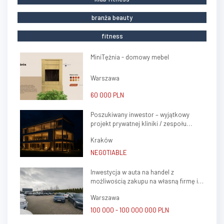
branża beauty
fitness
MiniTężnia - domowy mebel
Warszawa
60 000 PLN
Poszukiwany inwestor – wyjątkowy
projekt prywatnej kliniki / zespołu
gabinetów lekarskich w sercu Krakowa
Kraków
(Krowodrza)
NEGOTIABLE
Inwestycja w auta na handel z
możliwością zakupu na własną firmę i
atrakcyjnym potencjałem zysku
Warszawa
100 000 - 100 000 000 PLN