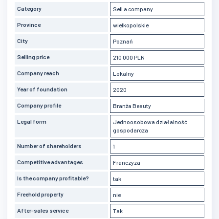
Category
Sell a company
Province
wielkopolskie
City
Poznań
Selling price
210 000 PLN
Company reach
Lokalny
Year of foundation
2020
Company profile
Branża Beauty
Legal form
Jednoosobowa działalność
gospodarcza
Number of shareholders
1
Competitive advantages
Franczyza
Is the company profitable?
tak
Freehold property
nie
After-sales service
Tak