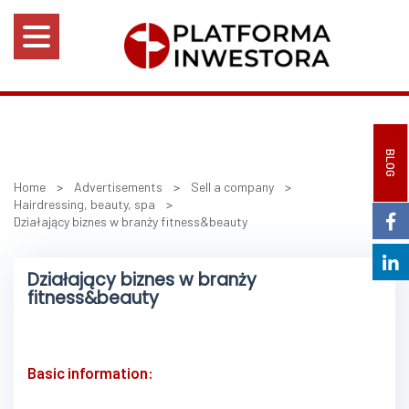
BLOG
Home
>
Advertisements
>
Sell a company
>
Hairdressing, beauty, spa
>
Działający biznes w branży fitness&beauty
Działający biznes w branży
fitness&beauty
Basic information: