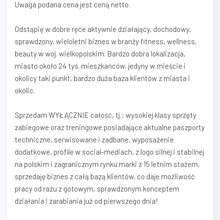
Uwaga podana cena jest ceną netto.
Odstąpię w dobre ręce aktywnie działający, dochodowy,
sprawdzony, wieloletni biznes w branży fitness, wellness,
beauty w woj. wielkopolskim. Bardzo dobra lokalizacja,
miasto około 24 tyś. mieszkańców, jedyny w mieście i
okolicy taki punkt, bardzo duża baza klientów z miasta i
okolic.
Sprzedam WYŁĄCZNIE całość, tj.: wysokiej klasy sprzęty
zabiegowe oraz treningowe posiadające aktualne paszporty
techniczne, serwisowane i zadbane, wyposażenie
dodatkowe, profile w social-mediach, z logo silnej i stabilnej
na polskim i zagranicznym rynku marki z 15 letnim stażem,
sprzedaję biznes z całą bazą klientów, co daje możliwość
pracy od razu z gotowym, sprawdzonym konceptem
działania i zarabiania już od pierwszego dnia!