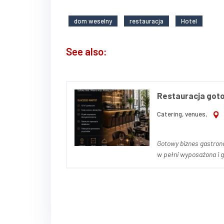
dom weselny
restauracja
Hotel
See also:
Restauracja goto
Catering, venues,
Gotowy biznes gastronomicz
w pełni wyposażona i 