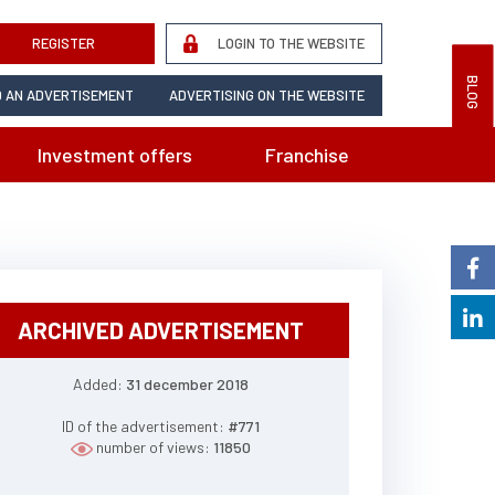
REGISTER
LOGIN TO THE WEBSITE
BLOG
 AN ADVERTISEMENT
ADVERTISING ON THE WEBSITE
Investment offers
Franchise
ARCHIVED ADVERTISEMENT
Added:
31 december 2018
ID of the advertisement:
#771
number of views:
11850