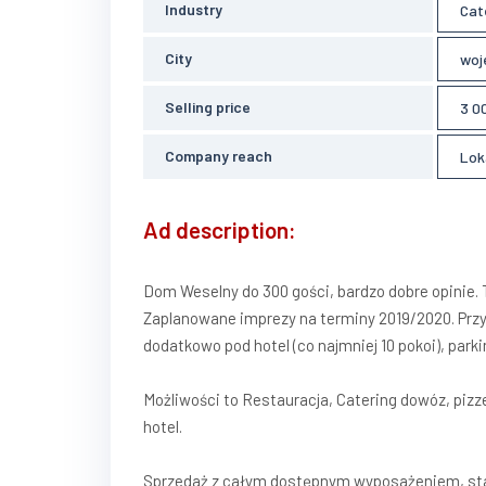
Industry
Cat
City
woj
Selling price
3 0
Company reach
Lok
Ad description:
Dom Weselny do 300 gości, bardzo dobre opinie. 
Zaplanowane imprezy na terminy 2019/2020. Prz
dodatkowo pod hotel (co najmniej 10 pokoi), parki
Możliwości to Restauracja, Catering dowóz, pizz
hotel.
Sprzedaż z całym dostępnym wyposażeniem, stan