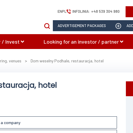
EN
PL
INFOLINIA:
+48 539 304 980
ADVERTISEMENT PACKAGES
ADD
 / Invest
Looking for an investor / partner
ring, venues
>
Dom weselny Podhale, restauracja, hotel
tauracja, hotel
l a company