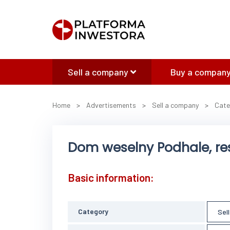
Sell a company
Buy a company
Home
>
Advertisements
>
Sell a company
>
Cate
Dom weselny Podhale, res
Basic information:
Category
Sel