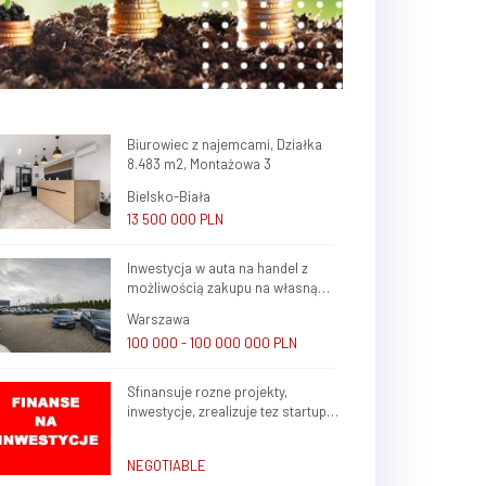
Biurowiec z najemcami, Działka
8.483 m2, Montażowa 3
Bielsko-Biała
13 500 000 PLN
Inwestycja w auta na handel z
możliwością zakupu na własną
firmę i atrakcyjnym potencjałem
Warszawa
zysku
100 000 - 100 000 000 PLN
Sfinansuje rozne projekty,
inwestycje, zrealizuje tez startup
rozne branze w kraju, zagranica
NEGOTIABLE