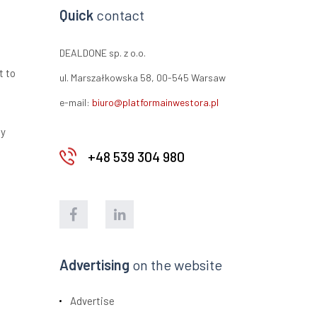
Quick
contact
DEALDONE sp. z o.o.
t to
ul. Marszałkowska 58, 00-545 Warsaw
e-mail:
biuro@platformainwestora.pl
ty
+48 539 304 980
Advertising
on the website
Advertise