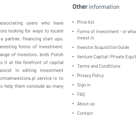
Other
information
Price list
 associating users who have
tors looking for ways to locate
Forms of investment - or wha
invest in
 a partner, financing start ups,
teresting forms of investment.
Investor Acquisition Guide
ange of investors, both Polish
Venture Capital i Private Equi
 it at the forefront of capital
Terms and Conditions
assist in editing investment
Privacy Policy
rmaInwestora.pl service is to
Sign in
 to help them conclude as many
FAQ
About us
Contact