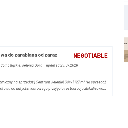
wa do zarabiana od zaraz
NEGOTIABLE
dolnośląskie, Jelenia Góra
updated 29.07.2026
ny na sprzedaż | Centrum Jeleniej Góry | 127 m² Na sprzedaż
gotowa do natychmiastowego przejęcia restauracja zlokalizowana
w ścisłym centrum Jeleniej Góry, jednego z najdynamiczniej rozwijających się...