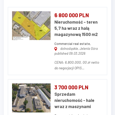
6 800 000 PLN
Nieruchomość - teren
5,7 ha wraz z halą
magazynową 1500 m2
Commercial real estate,
dolnośląskie, Jelenia Góra
published 09.03.2026
CENA: 6.800.000, 00 zł netto
do negocjacji OPIS
NIERUCHOMOŚCI Przedmiotem
ogłoszenia jest nieruchomość
gruntowa zabudowana
3 700 000 PLN
składająca się z trzech działek
Sprzedam
ewidencyjnych o numerach 72/1,
nieruchomość - hale
72/2, 80,6 o łącznej powierzchni
wraz z maszynami
5,7030 ha, położnych w J...