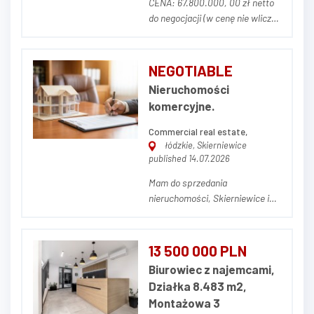
CENA: 67.800.000, 00 zł netto
do negocjacji (w cenę nie wlicza
się parku maszynowego) OPIS
NIERUCHOMOŚCI Przedmiotem
ogłoszenia jest nieruchomość
NEGOTIABLE
przemysłowa stanowiąca
Nieruchomości
zorganizowany kompleks
komercyjne.
przemysłowo-produkcyjny,
obejmujący halę produkcyjn...
Commercial real estate,
łódzkie, Skierniewice
published 14.07.2026
Mam do sprzedania
nieruchomości, Skierniewice i
Sochaczew, w których
prowadzą działalność - najemcy
sieciowi. Podpisane umowy
13 500 000 PLN
długoterminowe, w kilku
Biurowiec z najemcami,
przypadkach. - trzeci raz na 10
Działka 8.483 m2,
lat. Więcej informacji
Montażowa 3
telefonicznie Zdjęcie poglądowe