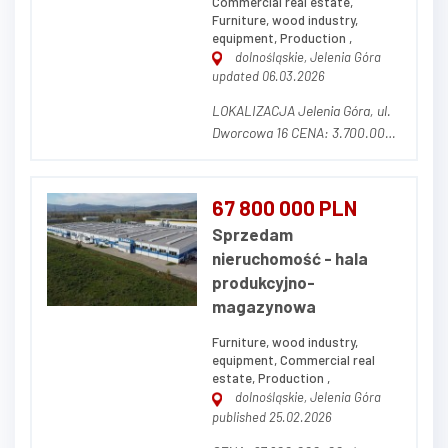
Commercial real estate,
Furniture, wood industry,
equipment, Production ,
dolnośląskie, Jelenia Góra
updated 06.03.2026
LOKALIZACJA Jelenia Góra, ul.
Dworcowa 16 CENA: 3.700.000,
00 zł netto (w cenę nie wlicza
się parku maszynowego) OPIS
NIERUCHOMOŚCI Działka o
67 800 000 PLN
powierzchni 14.681 m² (w tym
Sprzedam
3.320 m² dzierżawione od
nieruchomość - hala
prywatnego właściciela z
produkcyjno-
możliwością prze...
magazynowa
Furniture, wood industry,
equipment, Commercial real
estate, Production ,
dolnośląskie, Jelenia Góra
published 25.02.2026