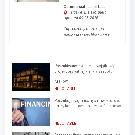
F...
Commercial real estate,
śląskie, Bielsko-Biała
updated 04.08.2026
Zapraszamy do zakupu
nowoczesnego biurowca z
zabudowaniami pomocniczymi
znajdującego się w Bielsku-
Białej przy ul. Montażowej 3.
Cały kompleks położony jest na
Poszukiwany inwestor – wyjątkowy
działce o powierzchni 0,8483 ha
projekt prywatnej kliniki / zespołu
i składa się z 3 budynków:
gabinetów lekarskich w sercu Krakowa
Budynek główny, biurowy,...
Kraków
(Krowodrza)
NEGOTIABLE
Poszukuje zagranicznych inwestorow,
grupy kapitalowe, brokerow finansowych
do stalej wspolpracy
NEGOTIABLE