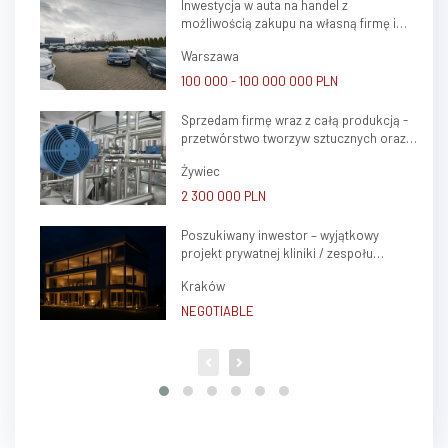
Inwestycja w auta na handel z
możliwością zakupu na własną firmę i
atrakcyjnym potencjałem zysku
Warszawa
100 000 - 100 000 000 PLN
Sprzedam firmę wraz z całą produkcją -
przetwórstwo tworzyw sztucznych oraz
ślusarstwo
Żywiec
2 300 000 PLN
Poszukiwany inwestor – wyjątkowy
projekt prywatnej kliniki / zespołu
gabinetów lekarskich w sercu Krakowa
Kraków
(Krowodrza)
NEGOTIABLE