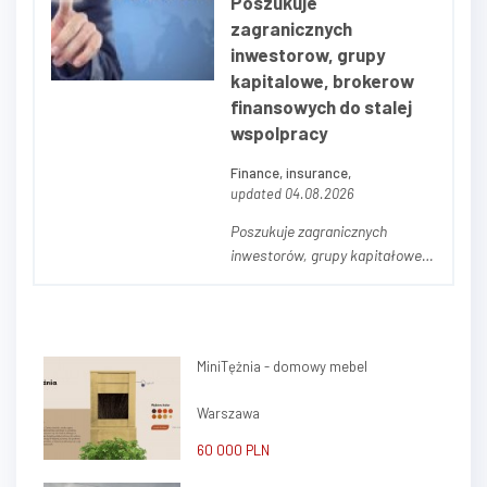
Poszukuje
akademiki, centra logistyczne, i
zagranicznych
innych...
inwestorow, grupy
kapitalowe, brokerow
finansowych do stalej
wspolpracy
Finance, insurance,
updated 04.08.2026
Poszukuje zagranicznych
inwestorów, grupy kapitałowe,
brokerów finansowych do stałej
współpracy. Możliwość
poprowadzenia
przedstawicielstwa w Polsce
MiniTężnia - domowy mebel
czy wspólna działalność
konsulting. Doradztwo
Warszawa
inwestycyjno - finansowe lub
tylko zainteresowany...
60 000 PLN