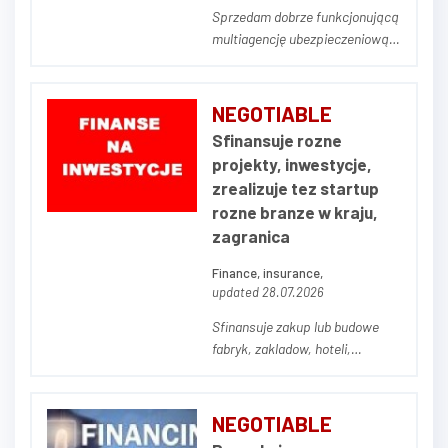
Sprzedam dobrze funkcjonującą
multiagencję ubezpieczeniową
(portfel polis). Firma mieści się
w Poznaniu. Portfel podlegający
transakcji to ok. 600 Klientów.
NEGOTIABLE
Firma działa od prawie 10 lat.
Sfinansuje rozne
Notujemy wzrost przychodów w
projekty, inwestycje,
każdym roku. Portfel podlega...
zrealizuje tez startup
rozne branze w kraju,
zagranica
Finance, insurance,
updated 28.07.2026
Sfinansuje zakup lub budowe
fabryk, zakladow, hoteli,
pensjonatów, ośrodków
wczasowych, galerii
handlowych, biurowcow,
NEGOTIABLE
kamienic, domy seniora,