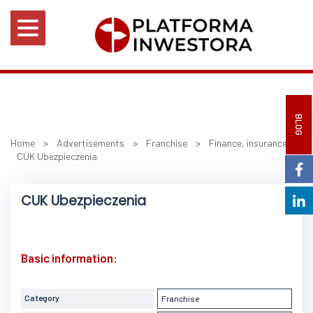
BLOG
Home
>
Advertisements
>
Franchise
>
Finance, insurance
>
CUK Ubezpieczenia
CUK Ubezpieczenia
Basic information:
Category
Franchise