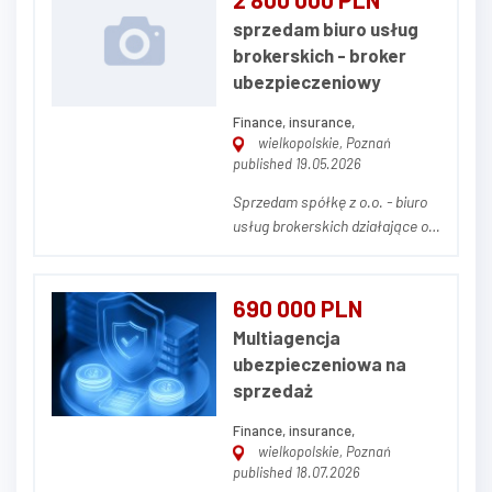
sprzedam biuro usług
brokerskich - broker
ubezpieczeniowy
Finance, insurance,
wielkopolskie, Poznań
published 19.05.2026
Sprzedam spółkę z o.o. - biuro
usług brokerskich działające od
10 lat na polskim rynku.
Przybliżona wartość rocznej
składki z umów ubezpieczenia
690 000 PLN
to około 6 mln złotych. Firma
Multiagencja
osiąga bardzo dobre wyniki
ubezpieczeniowa na
finansowe, posiada stabilny
sprzedaż
portfel klientów. Gr...
Finance, insurance,
wielkopolskie, Poznań
published 18.07.2026