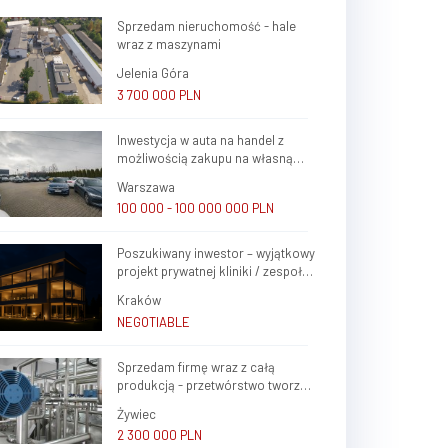
Sprzedam nieruchomość - hale
wraz z maszynami
Jelenia Góra
3 700 000 PLN
Inwestycja w auta na handel z
możliwością zakupu na własną
firmę i atrakcyjnym potencjałem
Warszawa
zysku
100 000 - 100 000 000 PLN
Poszukiwany inwestor – wyjątkowy
projekt prywatnej kliniki / zespołu
gabinetów lekarskich w sercu
Kraków
Krakowa (Krowodrza)
NEGOTIABLE
Sprzedam firmę wraz z całą
produkcją - przetwórstwo tworzyw
sztucznych oraz ślusarstwo
Żywiec
2 300 000 PLN