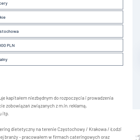
cery
kie
stochowa
000 PLN
alny
nuje kapitałem niezbędnym do rozpoczęcia i prowadzenia
ycie zobowiązań związanych z m.in. reklamą,
 itp.
ering dietetyczny na terenie Częstochowy / Krakowa / Łodzi
tej branży - pracowałem w firmach cateringowych oraz