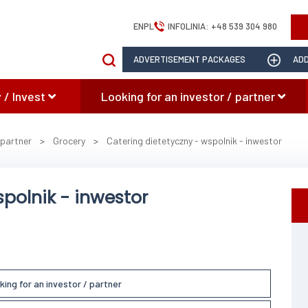
EN
PL
INFOLINIA:
+48 539 304 980
ADVERTISEMENT PACKAGES
ADD
 / Invest
Looking for an investor / partner
 partner
>
Grocery
>
Catering dietetyczny - wspolnik - inwestor
spolnik - inwestor
king for an investor / partner