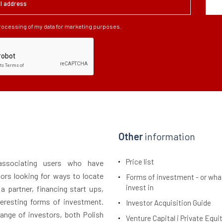
processing of my data for marketing purposes.
Other
information
Price list
 associating users who have
tors looking for ways to locate
Forms of investment - or wha
invest in
 a partner, financing start ups,
teresting forms of investment.
Investor Acquisition Guide
ange of investors, both Polish
Venture Capital i Private Equi