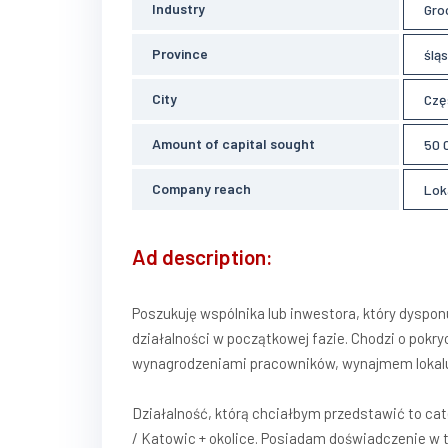
Industry
Gro
Province
śląs
City
Czę
Amount of capital sought
50 
Company reach
Lok
Ad description:
Poszukuję wspólnika lub inwestora, który dyspo
działalności w początkowej fazie. Chodzi o pokr
wynagrodzeniami pracowników, wynajmem lokalu
Działalność, którą chciałbym przedstawić to cat
/ Katowic + okolice. Posiadam doświadczenie w 