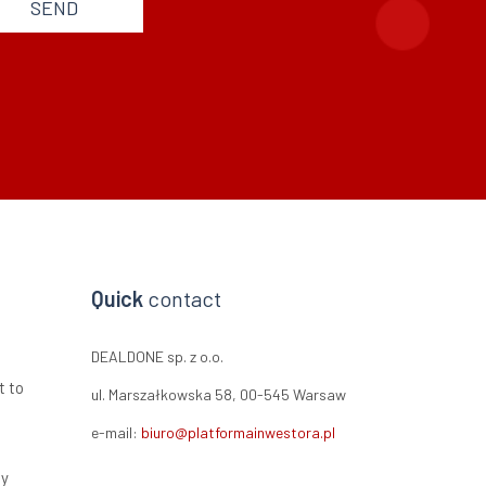
SEND
Quick
contact
DEALDONE sp. z o.o.
t to
ul. Marszałkowska 58, 00-545 Warsaw
e-mail:
biuro@platformainwestora.pl
ty