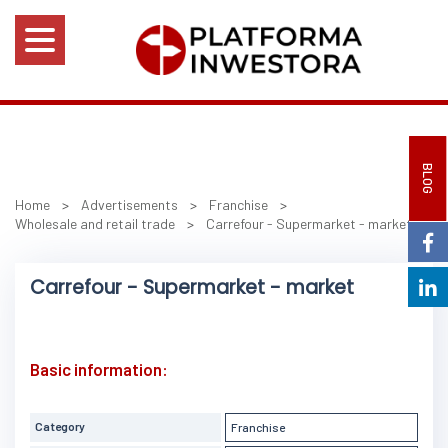
BLOG
Home
>
Advertisements
>
Franchise
>
Wholesale and retail trade
>
Carrefour - Supermarket - market
Carrefour - Supermarket - market
Basic information:
Category
Franchise