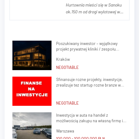
Hurtownia mieści się w Sanoku
ok.150 m od drogi wylotowej w
Bieszczady. Powierzchnia działki
to 41arów,powierzchnia
budynków łączna wynosi
600m2, Na budynki składają się
Poszukiwany inwestor – wyjątkowy
dwa magazyny, jeden z nich
projekt prywatnej kliniki / zespołu
połączony jest z częścią
gabinetów lekarskich w sercu Krakowa
socjalno-biurową, która może...
Kraków
(Krowodrza)
NEGOTIABLE
Sfinansuje rozne projekty, inwestycje,
zrealizuje tez startup rozne branze w
kraju, zagranica
NEGOTIABLE
Inwestycja w auta na handel z
możliwością zakupu na własną firmę i
atrakcyjnym potencjałem zysku
Warszawa
100 000 - 100 000 000 PLN