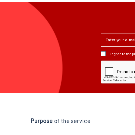
I agree to the 
Purpose
of the service