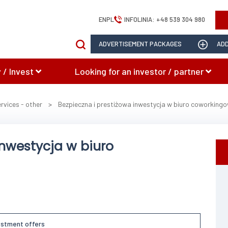
EN
PL
INFOLINIA:
+48 539 304 980
ADVERTISEMENT PACKAGES
ADD
 / Invest
Looking for an investor / partner
rvices - other
>
Bezpieczna i prestiżowa inwestycja w biuro coworking
inwestycja w biuro
estment offers