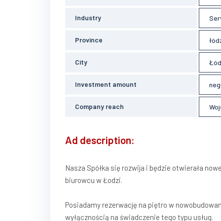
Industry
Ser
Province
łód
City
Łód
Investment amount
neg
Company reach
Woj
Ad description:
Nasza Spółka się rozwija i będzie otwierała no
biurowcu w Łodzi.
Posiadamy rezerwację na piętro w nowobudowanym
wyłącznością na świadczenie tego typu usług.