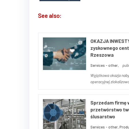
See also:
OKAZJA INWESTYC
zyskownego cent
Rzeszowa
Services - other,
publ
Wyjątkowa okazja nabyc
operacyjnej zlokalizow
kompleksowych usługac
s...
Sprzedam firmę w
przetwórstwo tw
ślusarstwo
Services - other, Produ