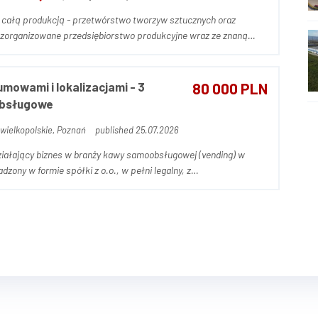
 całą produkcją - przetwórstwo tworzyw sztucznych oraz
 ślusarstwo wraz z produkcją elementów z tworzyw sztucznych.
mowami i lokalizacjami - 3
80 000 PLN
obsługowe
wielkopolskie, Poznań
published 25.07.2026
ziałający biznes w branży kawy samoobsługowej (vending) w
zony w formie spółki z o.o., w pełni legalny, z
bilnym funkcjonowaniem. W skład oferty wchodzi: - 3