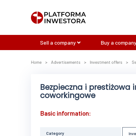
Sell a company
Buy a company
Home
>
Advertisements
>
Investment offers
>
Se
Bezpieczna i prestiżowa 
coworkingowe
Basic information:
Category
Inv