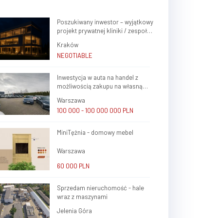
Poszukiwany inwestor – wyjątkowy
projekt prywatnej kliniki / zespołu
gabinetów lekarskich w sercu
Kraków
Krakowa (Krowodrza)
NEGOTIABLE
Inwestycja w auta na handel z
możliwością zakupu na własną
firmę i atrakcyjnym potencjałem
Warszawa
zysku
100 000 - 100 000 000 PLN
MiniTężnia - domowy mebel
Warszawa
60 000 PLN
Sprzedam nieruchomość - hale
wraz z maszynami
Jelenia Góra