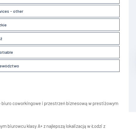
vices - other
zkie
ź
otiable
ewództwo
we biuro coworkingowe i przestrzeń biznesową w prestiżowym
 biurowcu klasy A+ z najlepszą lokalizacją w Łodzi z