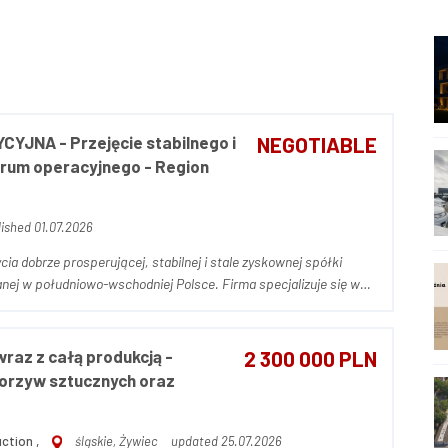
YJNA - Przejęcie stabilnego i
NEGOTIABLE
rum operacyjnego - Region
ished 01.07.2026
ia dobrze prosperującej, stabilnej i stale zyskownej spółki
anej w południowo-wschodniej Polsce. Firma specjalizuje się w
h agencji pracy oraz projektach outsourcingowych, ciesząc się
raz z całą produkcją -
2 300 000 PLN
orzyw sztucznych oraz
ction ,
śląskie, Żywiec
updated 25.07.2026