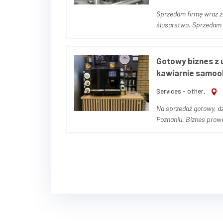
Sprzedam firmę wraz z
ślusarstwo. Sprzedam zorganizowane przedsiębiorstwo produkcyjne wraz ze znaną
marką własną - branża
Firma powst...
Gotowy biznes z u
kawiarnie samo
Services - other,
Na sprzedaż gotowy, d
Poznaniu. Biznes prowad
uporządkowanymi procesami i sta
profesjonaln...