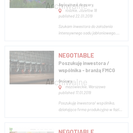
Agriculture, Grocery,
łódzkie, Józefów 18
published 22.01.2019
Szukam inwestora do założenia
intensywnego sadu jabłoniowego.
Dysponuje gruntami rolnymi a także
wiedzą branżową co potwierdzają
liczne dyplomy. Posiadam także
NEGOTIABLE
kontrakt z wypracowanym przez kilka
Poszukuję inwestora /
lat klientem. Jest to stabilny biznes,
wspólnika - branżą FMCG
który przyn...
Grocery,
mazowieckie, Warszawa
published 17.01.2019
Poszukuję inwestora/ wspólnika,
działająca firma produkcyjna w fazie
wczesnego rozwoju, pozyskani
pierwsi klienci, duże możliwości
rozwoju i osiągnięcia
NEGOTIABLE