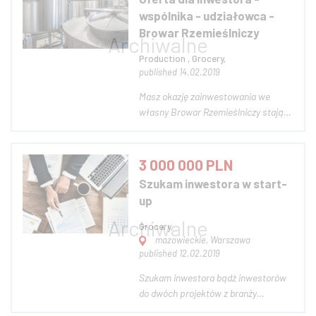
w Rosji i Kazachstanie. o nas:
wspólnika - udziałowca -
prezentujem...
Browar Rzemieślniczy
Production , Grocery,
published 14.02.2019
Masz okazję zainwestowania we
własny Browar Rzemieślniczy stając
się naszym wspólnikiem,
udziałowcem. Do objęcia pozostało
jeszcze ostatnie 10 - 15 % udziałów w
3 000 000 PLN
spółce kapitałowej. Udziały z
Szukam inwestora w start-
prawem głosu i z prawem udziału w
up
zyskach Za nami pr...
Grocery,
mazowieckie, Warszawa
published 12.02.2019
Szukam inwestora bądź inwestorów
do dwóch projektów z branży
spożywczej, lecz z zupełnie innych