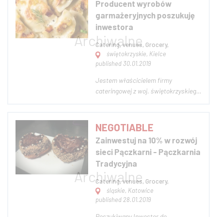
Producent wyrobów
od 1250000 zł do 1500000 zł Zdjęcie
garmażeryjnych poszukuję
poglądowe F...
inwestora
Catering, venues, Grocery,
świętokrzyskie, Kielce
published 30.01.2019
Jestem właścicielem firmy
cateringowej z woj. świętokrzyskiego.
Posiadam nowoczesną, odebraną
przez SANEPID kuchnię. Poszukuję
wspólnika / inwestora, który
NEGOTIABLE
doinwestuje około 200 tyś zł. w
Zainwestuj na 10% w rozwój
urządzenia chłodnicze, samochody (2
sieci Pączkarni - Pączkarnia
sztuki). Zaopatruję sk...
Tradycyjna
Catering, venues, Grocery,
śląskie, Katowice
published 28.01.2019
Poszukiwany Inwestor do