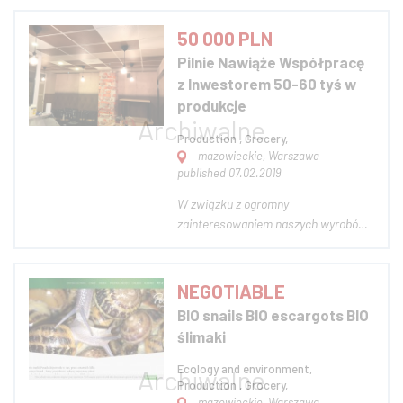
segmentów tego rynku. Jeden
projekt trafia w segment rynku który
50 000 PLN
wykazuje i będzie wykazywał
Pilnie Nawiąże Współpracę
progresywny wzrost. Drugi projekt
z Inwestorem 50-60 tyś w
trafia w nisze innego segme...
produkcje
Production , Grocery,
mazowieckie, Warszawa
published 07.02.2019
W związku z ogromny
zainteresowaniem naszych wyrobów
nawiąże współprace pilnie z
inwestorem 50-60 tys do
wykończenia lokalu produkcyjnego,
NEGOTIABLE
restauracyjnego i sklepowego. Lokal
BIO snails BIO escargots BIO
który wynajmuje jest przeznaczony na
ślimaki
produkcje hurtową pierogów. W
lokal...
Ecology and environment,
Production , Grocery,
mazowieckie, Warszawa