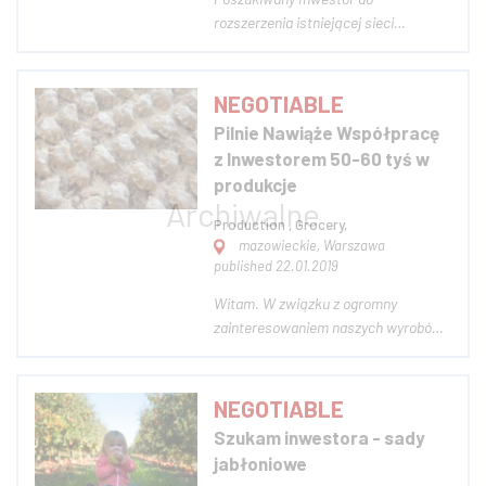
rozszerzenia istniejącej sieci
Pączkarni. Pierwszy punkt powstał w
listopadzie 2016 roku, od tamtej pory
systematycznie otwieramy kolejne
NEGOTIABLE
punkty, na dzień dzisiejszy posiadamy
Pilnie Nawiąże Współpracę
punkty w: - Bielsko Biała -
z Inwestorem 50-60 tyś w
Sosnowiec - Zabrze...
produkcje
Production , Grocery,
mazowieckie, Warszawa
published 22.01.2019
Witam. W związku z ogromny
zainteresowaniem naszych wyrobów
nawiąże współprace pilnie z
inwestorem 50-60 tys do stworzenia
lokalu produkcyjnego. Na początku
NEGOTIABLE
współpracy proponuje zwrot
Szukam inwestora - sady
miesięczny na poziomie 2000 zł po
jabłoniowe
upływie 4 miesięcy możemy zwi...