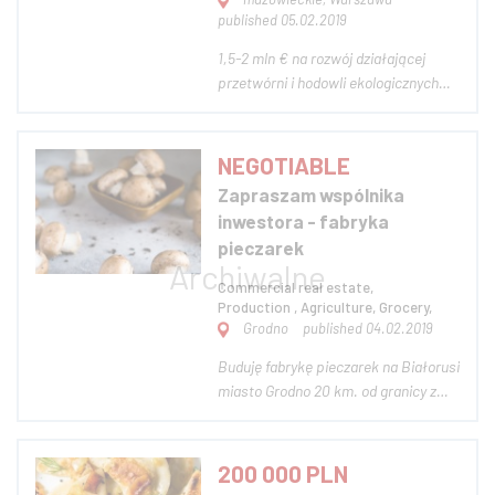
published 05.02.2019
1,5-2 mln € na rozwój działającej
przetwórni i hodowli ekologicznych
ślimaków.100% eksport
kontraktowy.Jedyny dostawca BIO
ślimaka na rynek francuski. Tylko
NEGOTIABLE
poważne prywatne oferty z
Zapraszam wspólnika
możliwością uruchomienia
inwestora - fabryka
finansowania w 02.2019 Jesteśmy
pieczarek
jedy...
Commercial real estate,
Production , Agriculture, Grocery,
Grodno
published 04.02.2019
Buduję fabrykę pieczarek na Białorusi
miasto Grodno 20 km. od granicy z
Polską. Poszukuje inwestora do
wspólnej pracy Oferuję udziału w
kapitale spółki 30-40%!!!!!
200 000 PLN
Wysokość poszukiwanego kapitału