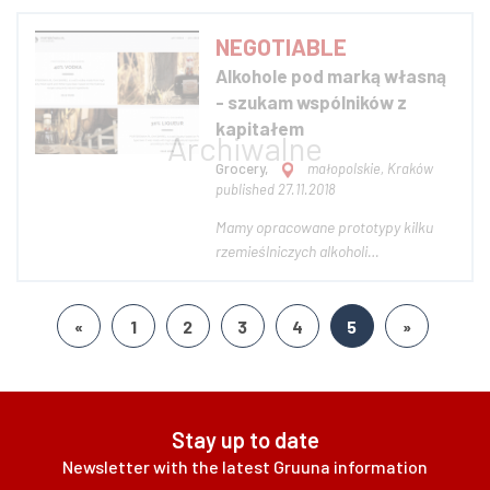
handlowe, odbiorcy hurtowi).
Działamy od wielu lat na terenie
NEGOTIABLE
województwa kujawsko-pomorskiego
Alkohole pod marką własną
i poza jego granicami. Specjalizujemy
- szukam wspólników z
się w produkcji wyrob...
kapitałem
Grocery,
małopolskie, Kraków
published 27.11.2018
Mamy opracowane prototypy kilku
rzemieślniczych alkoholi
wysokoprocentowych (likiery, wódka)
oraz zarejestrowaną serię znaków
towarowych w UE, także na inne
«
1
2
3
4
5
»
rodzaje alkoholi, takie jak whisky,
wina. Jesteśmy na etapie
przygotowywania z zewnętrznymi p...
Stay up to date
Newsletter with the latest Gruuna information