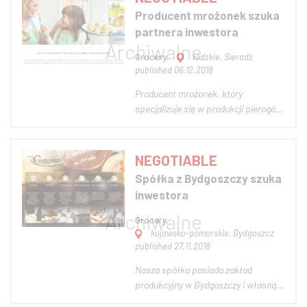
ponadprzeciętnych zysków.
Producent mrożonek szuka
Przyznane środki unijne na rozwój.
partnera inwestora
Oczekiwany kapitał ok 150 ty...
Grocery,
łódzkie, Sieradz
published 06.12.2018
Producent mrożonek, który
specjalizuje się w produkcji pierogów,
pyz, knedli i innych produktów
głęboko zamrożonych, szuka
aktywnego inwestora- wspólnika z
NEGOTIABLE
wkładem finansowym. Poszukujemy
Spółka z Bydgoszczy szuka
partnera z kontaktami i możliwością
inwestora
wprowadzenia do dużych sie...
Grocery,
kujawsko-pomorskie, Bydgoszcz
published 27.11.2018
Nasza spółka posiada zakład
produkcyjny w Bydgoszczy i własną
sieć sprzedaży (sklepy, sieci