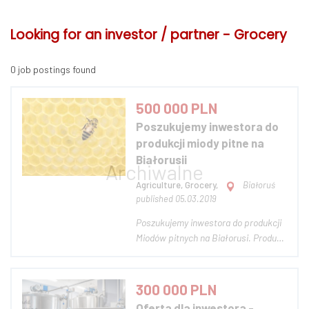
Looking for an investor / partner - Grocery
0 job postings found
500 000 PLN
Poszukujemy inwestora do
produkcji miody pitne na
Białorusii
Agriculture, Grocery,
Białoruś
published 05.03.2019
Poszukujemy inwestora do produkcji
Miodów pitnych na Białorusi. Produkt
ten nie jest produkowany w krajach
EuroAzianUnija. Chcemy być
pierwszą firmą, która produkcją i
300 000 PLN
sprzedażą miody pitne na Białorusi,
Oferta dla inwestora -