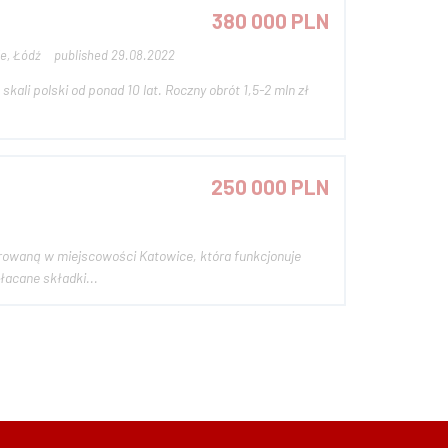
380 000 PLN
e, Łódź
published 29.08.2022
kali polski od ponad 10 lat. Roczny obrót 1,5-2 mln zł
250 000 PLN
rowaną w miejscowości Katowice, która funkcjonuje
płacane składki...