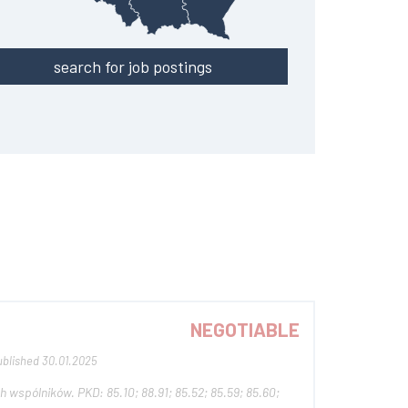
search for job postings
NEGOTIABLE
ublished 30.01.2025
5.52; 85.59; 85.60;