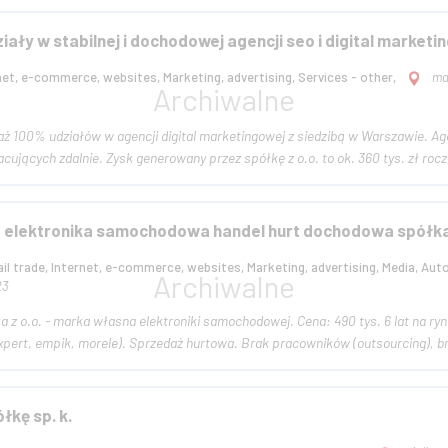
ały w stabilnej i dochodowej agencji seo i digital market
net, e-commerce, websites, Marketing, advertising, Services - other,
ma
100% udziałów w agencji digital marketingowej z siedzibą w Warszawie. Agenc
cujących zdalnie. Zysk generowany przez spółkę z o.o. to ok. 360 tys. zł roczn
 elektronika samochodowa handel hurt dochodowa spółka 
il trade, Internet, e-commerce, websites, Marketing, advertising, Media, Au
23
ka własna elektroniki samochodowej. Cena: 490 tys. 6 lat na rynku. Portfolio to 4 produkty dostępne w kilkunastu
xpert, empik, morele). Sprzedaż hurtowa. Brak pracowników (outsourcing), br
kę sp. k.