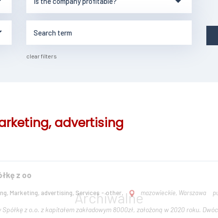
clear filters
rketing, advertising
łkę z oo
ng, Marketing, advertising, Services - other,
mazowieckie, Warszawa
p
 z o.o. z kapitałem zakładowym 8000zł, założoną w 2020 roku. Dwóch wspólników. PKD: 85.10; 88.91; 8