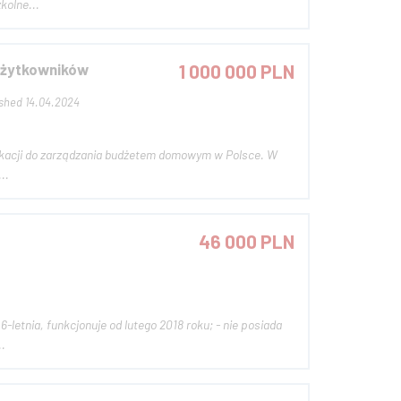
szkolne...
 użytkowników
1 000 000 PLN
ished 14.04.2024
..
46 000 PLN
...