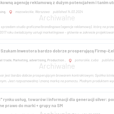
kowną agencję reklamową z dużym potencjałem i tanim u
sing,
mazowieckie, Warszawa
published 14.03.2024
 sprzedam studio graficzne/brandingowe (agencje reklamową), którą na przest
2017 roku świadczymy usługi marketingowe – głównie w zakresie projektowania
 Szukam Inwestora bardzo dobrze prosperującą Firmę-Łe
il trade, Marketing, advertising, Production ,
pomorskie, Łeba
publishe
dobrze prosperującym browarem kontraktowym; Spółka istnieje od 2012r jest prężnie działającym i rozwijającym się
browarem regionalnym. Jest rozpoznawalną i znaną marką na pomorzu
 rynku usług, towarów i informacji dla generacji silver: po
e prawo do marki + grupy na SM