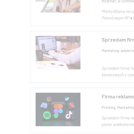
Internet, e-commer
Marka 60plus na sprzedaż! ♦ Port
Sprzedam firm
Marketing, adverti
Sprzedam firmę funkcjonując
Firma reklamo
Printing, Marketing
Sprzedam firmę reklamową 
ploter wielkoformat