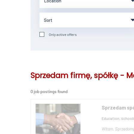
Only active offers
Sprzedam firmę, spółkę - Ma
0 job postings found
Sprzedam spó
Education, schooli
Witam. Sprzedamy Spółkę