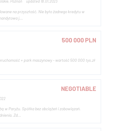
lskie, Poznań
updated 18.01.2023
acone. Mybill Sp.zo.o Sp .Komandytowa j...
500 000 PLN
eruchomość + park maszynowy - wartość 500 000 tys.zł
NEGOTIABLE
2022
żeń i zobowiązań.
Wszystkie dokumenty, konto bankowe. Bardzo niskie koszty funkcjonowania. Szczegóły do uzgodnienia. Zd...