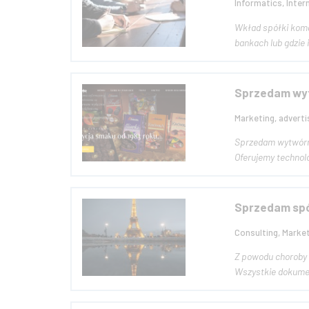
Informatics, Inter
Wkład spółki komandytowej 100 000 tys zł Zyski nie są wyp
Sprzedam wyt
Marketing, adverti
Sprzedam wytwórn
Oferujemy technolog
Sprzedam spó
Consulting, Market
Z powodu choroby i prze