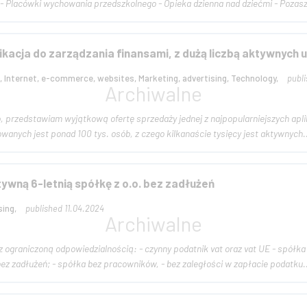
93.29; 73.11; 47.91. - Placówki wychowania przedszkolnego - Opieka dzienna nad dziećmi - Poza
ikacja do zarządzania finansami, z dużą liczbą aktywnych
, Internet, e-commerce, websites, Marketing, advertising, Technology,
publ
 Polsce. W
rowanych jest ponad 100 tys. osób, z czego kilkanaście tysięcy jest aktywnych..
wną 6-letnią spółkę z o.o. bez zadłużeń
sing,
published 11.04.2024
 czynny podatnik vat oraz vat UE - spółka 6-letnia, funkcjonuje od lutego 2018 roku; - nie posiada
żadnego kredytu, bez zadłużeń; - spółka bez pracowników, - bez zaległości w zapłacie podatku