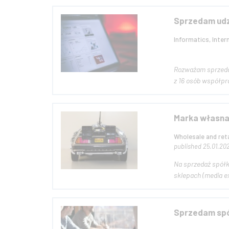
Sprzedam udzi
Informatics, Inter
Rozważam sprzedaż 
z 16 osób współpra
Marka własna
Wholesale and reta
published 25.01.20
Na sprzedaż spółka z o.o. - mar
sklepach (media e
Sprzedam spół