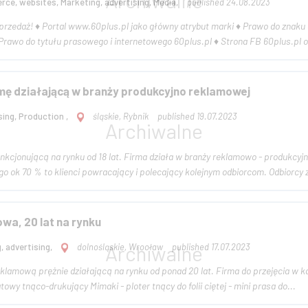
ce, websites, Marketing, advertising, Media,
published 24.08.2023
al www.60plus.pl jako główny atrybut marki ♦ Prawo do znaku 60plus, zarejestrowanego w Krajowym Urzędzie
Patentowym RP ♦ Prawo do tytułu prasowego i internetowego 60pl
ę działającą w branży produkcyjno reklamowej
sing, Production ,
śląskie, Rybnik
published 19.07.2023
ą na rynku od 18 lat. Firma działa w branży reklamowo - produkcyjnej. Najważniejszy aspekt -baza ponad 16 tys kli
biznesowych z czego ok 70 % to klienci powracający i pole
wa, 20 lat na rynku
, advertising,
dolnośląskie, Wrocław
published 17.07.2023
prężnie działającą na rynku od ponad 20 lat. Firma do przejęcia w każdej chwili. W ofercie: - kilkutysięczn
owy tnąco-drukujący Mimaki - ploter tnący do folii ciętej - mini prasa do...