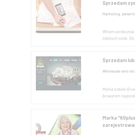
Sprzedam zys
Marketing, adverti
Witam serdecznie,
zdolnych osób. Od 
Sprzedam lub
Wholesale and reta
Marka Łebski Browar jest bardzo 
Marka "60plus"
zarejestrowan