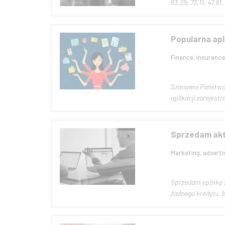
Popularna apl
Finance, insurance
Szanowni Państwo, przedstawiam wyjątkową ofertę sprzedaży jednej z najpopularniejszych aplikacji do zarządzania budżetem domowym w
aplikacji zarejest
Sprzedam akty
Marketing, adverti
Sprzedam spółkę z ograniczoną odpowiedzialnością: -