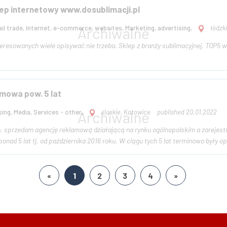
ep internetowy www.dosublimacji.pl
il trade, Internet, e-commerce, websites, Marketing, advertising,
łódzki
eresowanych wiele opisywać nie trzeba. Sklep z branży sublimacyjnej, TOP5 w s
mowa pow. 5 lat
ing, Media, Services - other,
śląskie, Katowice
published 20.01.2022
 sprzedam agencję reklamową działającą na rynku ogólnopolskim a zarejest
ponad 5 lat tj. od października 2016 roku. W ciągu tych 5 lat terminowo były o
«
1
2
3
4
»