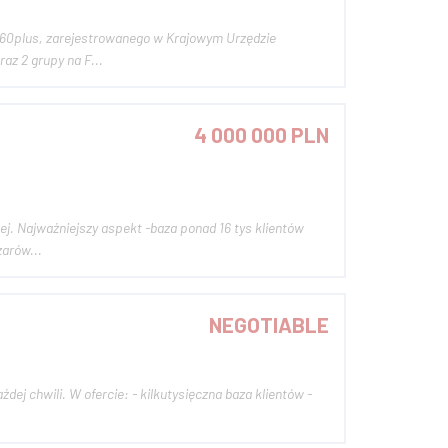
us.pl ♦ Strona FB 60plus.pl oraz 2 grupy na F...
4 000 000 PLN
entów
cający kolejnym odbiorcom. Odbiorcy zarów...
NEGOTIABLE
a baza klientów -