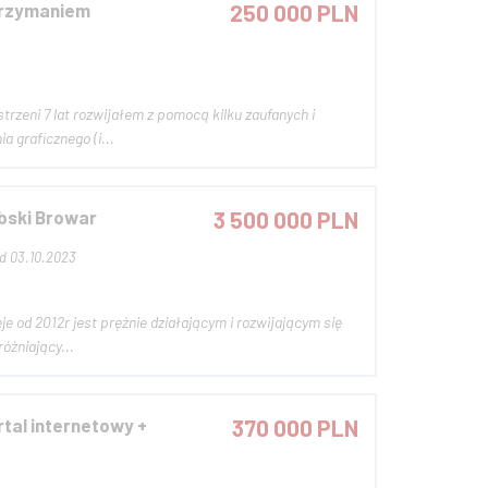
trzymaniem
250 000 PLN
rzeni 7 lat rozwijałem z pomocą kilku zaufanych i
 graficznego (i...
bski Browar
3 500 000 PLN
d 03.10.2023
. Modnym produktem wyróżniający...
rtal internetowy +
370 000 PLN