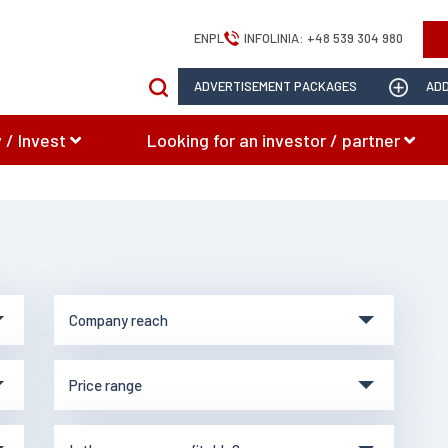
EN
PL
INFOLINIA:
+48 539 304 980
ADVERTISEMENT PACKAGES
ADD
 / Invest
Looking for an investor / partner