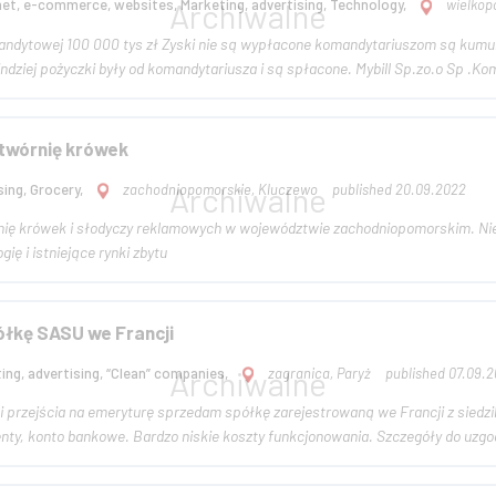
net, e-commerce, websites, Marketing, advertising, Technology,
wielkopo
łacone komandytariuszom są kumulowane na przyszłość. Nie było żadnego kredytu w
bankach lub gdzie indziej pożyczki były od komandytariusza i są spł
wórnię krówek
sing, Grocery,
zachodniopomorskie, Kluczewo
published 20.09.2022
ię krówek i słodyczy reklamowych w województwie zachodniopomorskim. Ni
ię i istniejące rynki zbytu
łkę SASU we Francji
ing, advertising, “Clean” companies,
zagranica, Paryż
published 07.09.
jścia na emeryturę sprzedam spółkę zarejestrowaną we Francji z siedzibą w Paryżu. Spółka bez obcią