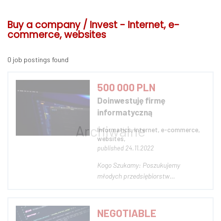
Buy a company / Invest - Internet, e-
commerce, websites
0 job postings found
500 000 PLN
Doinwestuję firmę
informatyczną
Informatics, Internet, e-commerce,
websites,
published 24.11.2022
Kogo Szukamy: Poszukujemy
młodych przedsiębiorstw
działających w branży IT. Kim
Jesteśmy: Seedilon to nowoczesne
przedsiębiorstwo działające w branży
NEGOTIABLE
inwestycyjnej typu Venture Capital.