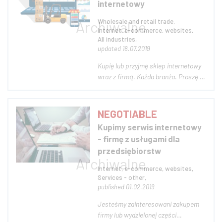
internetowy
Wholesale and retail trade,
Internet, e-commerce, websites,
All industries,
updated 18.07.2019
Kupię lub przyjmę sklep internetowy
wraz z firmą. Każda branża. Proszę o
kontakt tylko osób sprzedających
sklep internetowy wraz z podmiotem.
Czekam na propozycję ceny od
NEGOTIABLE
sprzedającego.
Kupimy serwis internetowy
- firmę z usługami dla
przedsiębiorstw
Internet, e-commerce, websites,
Services - other,
published 01.02.2019
Jesteśmy zainteresowani zakupem
firmy lub wydzielonej części