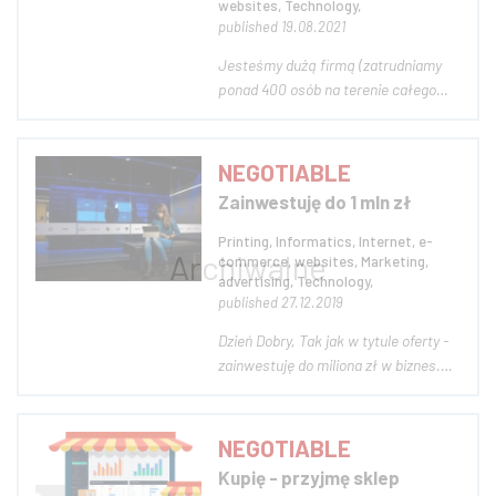
websites, Technology,
published 19.08.2021
Jesteśmy dużą firmą (zatrudniamy
ponad 400 osób na terenie całego
kraju) z ugruntowaną pozycją w
obszarze świadczenia usług IT dla
sektora finansowego (ponad 20 lat
NEGOTIABLE
doświadczeń). Działamy w oparciu o
Zainwestuję do 1 mln zł
własną infrastrukturę IT - własne
centrum przetwar...
Printing, Informatics, Internet, e-
commerce, websites, Marketing,
advertising, Technology,
published 27.12.2019
Dzień Dobry, Tak jak w tytule oferty -
zainwestuję do miliona zł w biznes.
Chciałbym, aby był on w szeroko
pojętej branży IT. Nie jest to jednak
warunek konieczny, rozważę także
NEGOTIABLE
inne branże, jeśli propozycja będzie
Kupię - przyjmę sklep
ciekawa. Opcja zakupu również wc...