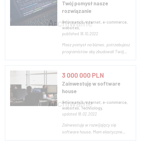
Twój pomysł nasze
Wraz z naszymi spółkami
rozwiązanie
portfelowymi tworzymy
wielobranżową...
Informatics, Internet, e-commerce,
websites,
published 18.10.2022
Masz pomysł na biznes, potrzebujesz
programistów aby zbudowali Twój
pomysł. Wspomagamy ludzi takich
jak Ty. Twój pomysł nasza realizacja,
oczywiście bezkosztowo.
3 000 000 PLN
Inwestujemy nasz czas i środki w
Zainwestuję w software
budowę rozwiązań IT (aplikacji
house
internetowych ) . J...
Informatics, Internet, e-commerce,
websites, Technology,
updated 18.02.2022
Zainwestuję w rozwijający się
software house. Mam elastyczne
podejście do inwestycji poczynając