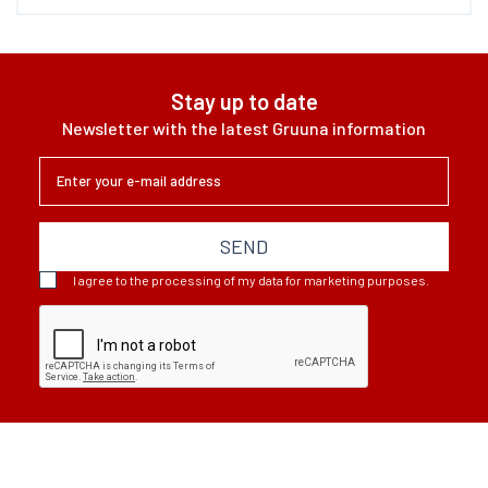
przedsiębiorstwa o następujących
parametrach: - branża świadczenie
usług dla firm – w szczególności
usług ciągłych i odnawialnych -
Stay up to date
wolumen klientów (lub potencjalnych
Newsletter with the latest Gruuna information
klientów) liczo...
SEND
I agree to the processing of my data for marketing purposes.