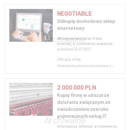
od podniesienia kapitału w zamian za
pakiet udziałów, poprzez wykup
NEGOTIABLE
jednego z udziałowców, a kończąc na
Odkupię dochodowy sklep
zakupie większościowego pakietu aż
internetowy
do 100%. Na inw...
Wholesale and retail trade,
Internet, e-commerce, websites,
published 25.01.2022
Odkupię sklep
internetowy/ecommerce/www z
udokumentowanymi dochodami,
również z pracownikami. Oferty i
informacje proszę kierować na:
2 000 000 PLN
odkupie.biznes@gmail.com lub
Kupię firmę w obszarze
poprzez wiadomość na platformie.
działania związanym ze
Odpowiem na wybrane oferty. Zdjęcie
świadczeniem szeroko
poglądowe...
pojmowanych usług IT
Informatics, Internet, e-commerce,