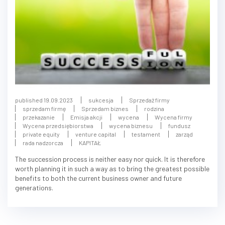
published 19.09.2023
sukcesja
Sprzedaż firmy
sprzedam firmę
Sprzedam biznes
rodzina
przekazanie
Emisja akcji
wycena
Wycena firmy
Wycena przedsiębiorstwa
wycena biznesu
fundusz
private equity
venture capital
testament
zarząd
rada nadzorcza
KAPITAŁ
The succession process is neither easy nor quick. It is therefore
worth planning it in such a way as to bring the greatest possible
benefits to both the current business owner and future
generations.