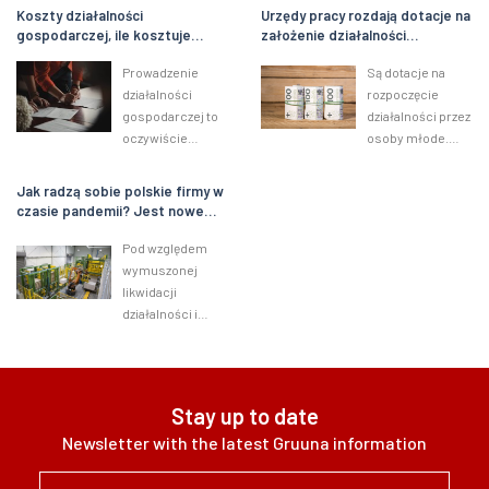
Koszty działalności
Urzędy pracy rozdają dotacje na
gospodarczej, ile kosztuje
założenie działalności
własna firma?
gospodarczej. Nawet 33 tys. zł
Prowadzenie
Są dotacje na
dla młodych
działalności
rozpoczęcie
gospodarczej to
działalności przez
oczywiście
osoby młode.
znakomity
Środki
sposób na
przyznawane są w
Jak radzą sobie polskie firmy w
osiąganie
całej Polsce w
czasie pandemii? Jest nowe
wysokich
ramach
badanie
przychodów. Aby
programu PO
Pod względem
móc zarabiać,
WER. Terminy
wymuszonej
konieczne jest
naborów
likwidacji
jednak
wniosków
działalności i
poniesienie
ustalane...
zwolnień
pewnych...
pracowników
biznes nad Wisłą
wypada lepiej niż
Stay up to date
światowa średnia
Newsletter with the latest Gruuna information
- wynika z
lutowego badania
Facebooka,