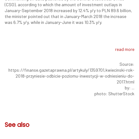
(CSO), according to which the amount of investment outlays in
January-September 2018 increased by 12.4% y/y to PLN 89.6 billion,
the minister pointed out that in January-March 2018 the increase
was 6.7% y/y, while in January-June it was 10.3% y/y.
read more
Source:
https://finanse.gazetaprawna.pl/artykuly/1359701,kwiecinski-rok-
2018-przyniesie-odbicie-poziomu-inwestycji-w-odniesieniu-do-
2017.html
by: ...
photo: ShutterStock
See also