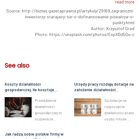
read more
Source: http://biznes.gazetaprawna.pl/artykuly/29169,zagraniczni-
inwestorzy-starajacy-sie-o-dofinansowanie-powalcza-o-
punkty.html
Author: Krzysztof Grad
Photo: https://unsplash.com/photos/EspXDd5Gu-c
See also
Koszty działalności
Urzędy pracy rozdają dotacje na
gospodarczej, ile kosztuje
założenie działalności
własna firma?
gospodarczej. Nawet 33 tys. zł
Prowadzenie
Są dotacje na
dla młodych
działalności
rozpoczęcie
gospodarczej to
działalności przez
oczywiście
osoby młode.
znakomity
Środki
sposób na
przyznawane są w
Jak radzą sobie polskie firmy w
osiąganie
całej Polsce w