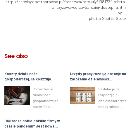
http://serwisy.gazetaprawna.pl/franczyza/artykuly/1081724,oferta-
franczyzowa-coraz-bardziej-dostepna.html
by: ...
photo: ShutterStock
See also
Koszty działalności
Urzędy pracy rozdają dotacje na
gospodarczej, ile kosztuje
założenie działalności
własna firma?
gospodarczej. Nawet 33 tys. zł
Prowadzenie
Są dotacje na
dla młodych
działalności
rozpoczęcie
gospodarczej to
działalności przez
oczywiście
osoby młode.
znakomity
Środki
sposób na
przyznawane są w
Jak radzą sobie polskie firmy w
osiąganie
całej Polsce w
czasie pandemii? Jest nowe
wysokich
ramach