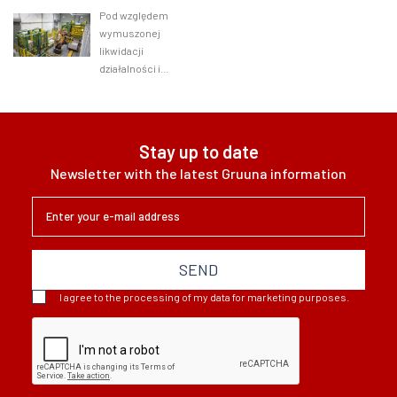
badanie
przychodów. Aby
programu PO
Pod względem
móc zarabiać,
WER. Terminy
wymuszonej
konieczne jest
naborów
likwidacji
jednak
wniosków
działalności i
poniesienie
ustalane...
zwolnień
pewnych...
pracowników
biznes nad Wisłą
wypada lepiej niż
Stay up to date
światowa średnia
Newsletter with the latest Gruuna information
- wynika z
lutowego badania
Facebooka,
Banku...
SEND
I agree to the processing of my data for marketing purposes.