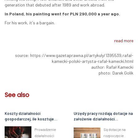
generation that debuted after 1989 and work abroad.
In Poland, his painting went for PLN 290,000 a year ago.
For his work, it's a bargain.
read more
source: https://www.gazetaprawna.pl/artykuly/1395539,rafal-
kamecki-polski-artysta-rafal-kamecki.html
author: Rafał Kamecki
photo: Darek Golik
See also
Koszty działalności
Urzędy pracy rozdają dotacje na
gospodarczej, ile kosztuje
założenie działalności
własna firma?
gospodarczej. Nawet 33 tys. zł
Prowadzenie
Są dotacje na
dla młodych
działalności
rozpoczęcie