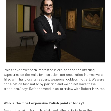
Poles have never been interested in art, and the nobility hung
tapestries on the walls for insulation, not decoration. Homes were
filled with handicrafts: sabers, weapons, goblets, not art. We were
not a nation fascinated by painting and we do not have these
traditions,” says Rafał Kamecki in an interview with Robert Mazurek. .
Who is the most expensive Polish painter today?
Among the living, Piotr Uklański and other artists from the