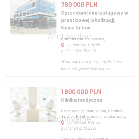
działki pokrytej miejscowym planem
780 000 PLN
(przemysłowo usługowa) - Budynek
Sprzedam lokal usługowy w
biurowy - Hala produkcyjna - Projekt
prestiżowej lokalizacji,
wybudowania drugiej...
Nowe Orłow
Commercial real estate,
pomorskie, Gdynia
published 12.10.2021
W ofercie biura oferujemy Państwu
lokal usługowo- biurowy o
powierzchni 40,73 mkw. Lokal
znajduje się na 3 piętrze w budynku
klasy A1. Obiekt jest przystosowany
1 800 000 PLN
dla osób niepełnosprawnych z
Klinika medyczna
cichobieżną windą. W podziemiach
budynku znajduje się hala g...
Hairdressing, beauty, spa, Services
- other, Health, medicine, pharmacy,
pomorskie, Gdynia
published 12.10.2021
Stabilne obroty w branży z