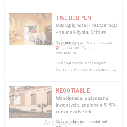
jest producentem łodzi motorowych -
własnych modeli. Działa również jako
stocznia kontraktowa produkująca
1 150 000 PLN
łodzie na zamówienie innych marek
Odstąpię hotel - restauracja
producenckich. Zainteresowane
- sauna Gdynia, Orłowo
oso...
Catering, venues, Tourism, hotels,
pomorskie, Gdynia
published 28.10.2021
Odstąpię dobrze prosperujący
biznes, hotel o łącznej powierzchni
700m2 w Gdyni Orłowie. Obiekt
posiada 14,w pełni wyposażonych
pokoi o wysokim standardzie, każdy z
NEGOTIABLE
nowoczesną łazienką .Hotel może
Wspólpraca, pożyczę na
gościć w obecnej formie 35 osób.
inwestycje, zaplacę 4,5-5%
Pokoje rozmieszczone...
rocznie odsetek
Construction, Commercial real
estate,