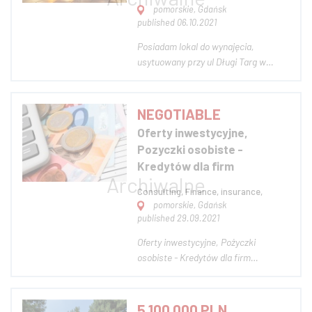
pomorskie, Gdańsk
published 06.10.2021
Posiadam lokal do wynajęcia,
usytuowany przy ul Długi Targ w
sercu gdańskiej starówki. Lokal na
parterze, witryny, klimatyzacja,
system alarmowy, monitoring,
NEGOTIABLE
możliwość adaptacji ogródka. Więcej
Oferty inwestycyjne,
informacji tel. Zapraszam do kontaktu
Pozyczki osobiste -
tylko powa...
Kredytów dla firm
Consulting, Finance, insurance,
pomorskie, Gdańsk
published 29.09.2021
Oferty inwestycyjne, Pożyczki
osobiste - Kredytów dla firm
Zainwestujemy kapitałowo lub
dofinansujemy podmioty
gospodarcze, które posiadają
5 100 000 PLN