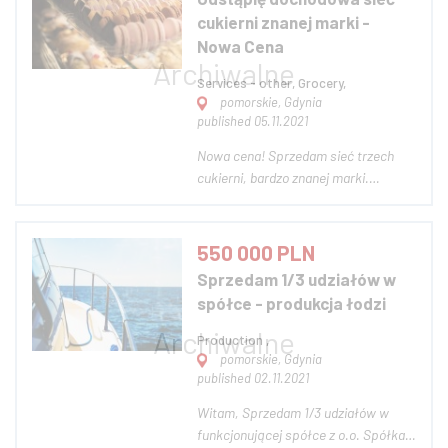
Słupi. Powstałe na bazie starego
cukierni znanej marki -
młyna należącego niegdyś do...
Nowa Cena
Services - other, Grocery,
pomorskie, Gdynia
published 05.11.2021
Nowa cena! Sprzedam sieć trzech
cukierni, bardzo znanej marki.
Cukiernie zlokalizowane na terenie
Trójmiasta w topowych lokalizacjach.
Posiadają stała bazę klientów i
550 000 PLN
przynoszą stały dochód. W
Sprzedam 1/3 udziałów w
najlepszych miesiącach zarobek
spółce - produkcja łodzi
ponad 30 tys. złotych....
Production ,
pomorskie, Gdynia
published 02.11.2021
Witam, Sprzedam 1/3 udziałów w
funkcjonującej spółce z o.o. Spółka