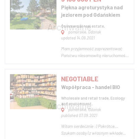
potencjał rozwoju, jednak z rożnych
Piękna agroturystyka nad
względów nie mogące w pełni
jeziorem pod Gdańskiem
realizować swojego celu
gospodarczego. I...
Commercial real estate,
pomorskie, Gdańsk
updated 14.09.2021
Mam przyjemność zaprezentować
Państwu niesamowitą nieruchomość
- funkcjonujący pensjonat
agroturystyczny położony nad
Jeziorem Tuchomskim pod
NEGOTIABLE
Gdańskiem. Agroturystyka
Współpraca - handel BIO
usytuowana jest na cudownie
położonym terenie, niezwykle
Wholesale and retail trade, Ecology
prywatnym, otoczonym zi...
and environment,
pomorskie, Gdańsk
published 07.09.2021
Witam serdecznie :) Pokrótce...
Szukam osoby (z własnym wkładem