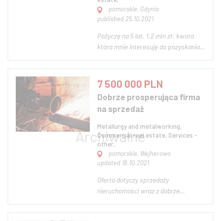
pomorskie, Gdynia
published 25.10.2021
Pożyczę na 5 lat, 1,2 mln zł, kwota
która mnie interesuję do pozyskania
od jednej osoby to min. 100 tyś zł.
Kwota potrzebna na inwestycje 1.2
mln zł. Za pożyczona kwotę planuje
7 500 000 PLN
wybudowanie lokalu użytkowego,
Dobrze prosperująca firma
mam już najemcę pod przyszła
na sprzedaż
inwestycj...
Metallurgy and metalworking,
Commercial real estate, Services -
other,
pomorskie, Wejherowo
updated 18.10.2021
Oferta dotyczy sprzedaży
nieruchomości wraz z dobrze
prosperującym biznesem w branży
stalowej: Nieruchomość: - 8700 m2