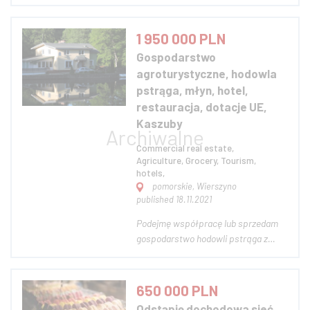
aplikacja ios/android) do zarządzania
ludźmi w sklepach/restauracjach.
Platforma nadaję się idealnie do
1 950 000 PLN
miejsc pracy w których obowiązują
Gospodarstwo
zapisy na zmiany godzinowe.
agroturystyczne, hodowla
Menadżer tworzy grafik...
pstrąga, młyn, hotel,
restauracja, dotacje UE,
Kaszuby
Commercial real estate,
Agriculture, Grocery, Tourism,
hotels,
pomorskie, Wierszyno
published 18.11.2021
Podejmę współpracę lub sprzedam
gospodarstwo hodowli pstrąga z
bazą agroturystyczną Wierszyno
Młyn. Położone na Kaszubach
pomiędzy Bytowem a Słupskiem w
650 000 PLN
otulinie Parku Krajobrazowego Rzeki
Odstąpię dochodowa sieć