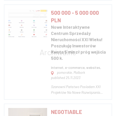
parkiem (5,5 ha). Zabytek w bardzo
dobrym stanie. Istnieje możliwość
500 000 - 5 000 000
wykonania w nim miejsc
PLN
noclegowych, zaplecza kuchennego.
Nowe Interaktywne
Park o zróżnicowanym terenie...
Centrum Sprzedaży
Nieruchomości XXI Wieku!
Poszukuję Inwestorów
Kwota 5 mln zł próg wejścia
500 k.
Internet, e-commerce, websites,
pomorskie, Malbork
published 25.11.2023
Szanowni Państwo Posiadam XXI
Projektów Na Nowe Rozwiązania
Technologiczne Dla Świata Globalnego
I Już Niebawem Będę Mam Nadzieję
Że Równolegle Implementował To Co
NEGOTIABLE
Stworzyłem Pod Adresem www.xio.pl