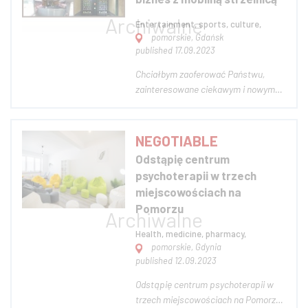
oferta...
Entertainment, sports, culture,
pomorskie, Gdańsk
published 17.09.2023
Chciałbym zaoferować Państwu,
zainteresowane ciekawym i nowym
biznesem, zakup gotowy biznes z
mobilną strzelnicą. To pierwszy
obiekt z serii Strzelnica BUS, który
NEGOTIABLE
został przetestowany. Strzelnica
Odstąpię centrum
BUS jest Pierwszy w UE realizacja
psychoterapii w trzech
strzelnicy w autobu...
miejscowościach na
Pomorzu
Health, medicine, pharmacy,
pomorskie, Gdynia
published 12.09.2023
Odstąpię centrum psychoterapii w
trzech miejscowościach na Pomorzu