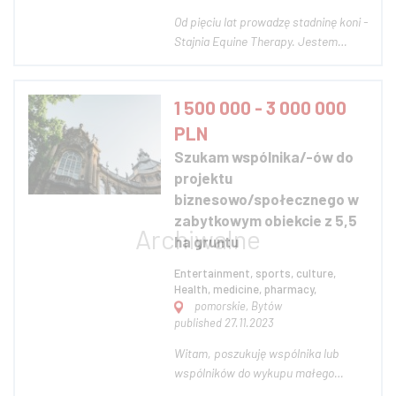
Od pięciu lat prowadzę stadninę koni -
Stajnia Equine Therapy. Jestem
technikiem weterynarii,
zoofizjoterapeutą, instruktorem jazdy
konnej i hipoterapii. W świat
1 500 000 - 3 000 000
jeździecki weszłam jako 7-latka i od
PLN
20 lat jest całym moim życiem. Od
Szukam wspólnika/-ów do
zawsze najważniej...
projektu
biznesowo/społecznego w
zabytkowym obiekcie z 5,5
ha gruntu
Entertainment, sports, culture,
Health, medicine, pharmacy,
pomorskie, Bytów
published 27.11.2023
Witam, poszukuję wspólnika lub
wspólników do wykupu małego
eklektycznego Pałacu z zabytkowym