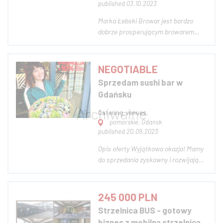
published 03.10.2023
Marka Łebski Browar jest bardzo
dobrze prosperującym browarem
kontraktowym; Spółka istnieje od
2012r jest prężnie działającym i
rozwijającym się browarem
NEGOTIABLE
regionalnym. Jest rozpoznawalną i
Sprzedam sushi bar w
znaną marką na pomorzu. Modnym
Gdańsku
produktem wyróżniający...
Catering, venues,
pomorskie, Gdańsk
published 20.09.2023
Opis oferty Wyjątkowa okazja! Mamy
do sprzedania zyskowny i rozwijający
się biznes restauracyjny - Sayana
Sushi. Jeśli marzysz o posiadaniu
własnej restauracji pod znaną marką
245 000 PLN
(nie franczyza), szukasz inwestycji
Strzelnica BUS - gotowy
zapewniającej pewne zyski, ta
biznes z mobilną strzelnicą