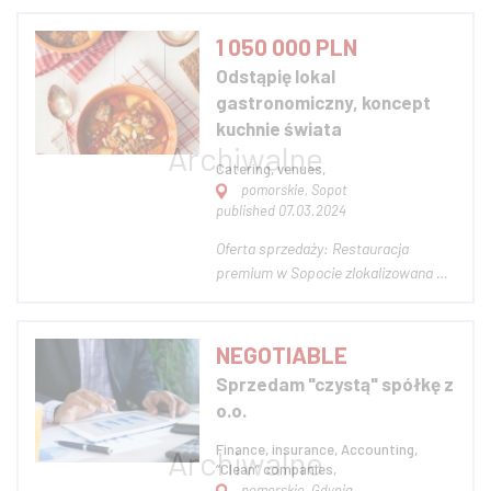
w napraw rowerów/ skuterów /
hulajnóg elektrycznych. Pracowałem
1 050 000 PLN
w Gdyni, Warszawie oraz w Mrągowie.
Odstąpię lokal
Aktualnie chce brać życie za nogi i
gastronomiczny, koncept
założyć...
kuchnie świata
Catering, venues,
pomorskie, Sopot
published 07.03.2024
Oferta sprzedaży: Restauracja
premium w Sopocie zlokalizowana w
sercu miasta, w bliskiej odległości od
morza i atrakcji turystycznych. Lokal
o powierzchni 300m2 [150m sala – 80
NEGOTIABLE
miejsc oraz 150m kuchnia i zaplecze],
Sprzedam "czystą" spółkę z
wyposażony w najwyższej jakości...
o.o.
Finance, insurance, Accounting,
“Clean” companies,
pomorskie, Gdynia