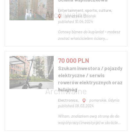
dopuszczeniem mieszkań integralnie
związanych z prowadzoną dzia...
Entertainment, sports, culture,
pomorskie, Gdańsk
published 10.04.2024
Gotowy biznes do kupienia! - możesz
zostać właścicielem ściany
wspinaczkowej. Firma istnieje na
rynku od 2004 roku czyli już 20 lat!
Mamy wypracowaną renomę i pozycję
70 000 PLN
na Trójmiejskim rynku, jesteśmy znani
Szukam inwestora / pojazdy
i rozpoznawalni. Ścianka
elektryczne / serwis
wspinaczkowa ma...
rowerów elektrycznych oraz
hulajnóg
Electronics,
pomorskie, Gdynia
published 08.03.2024
Witam, znalazłem ową stronę do do
współpracy (inwestycje) w skrócie
mówiąc mam 8 letnie doświadczenie