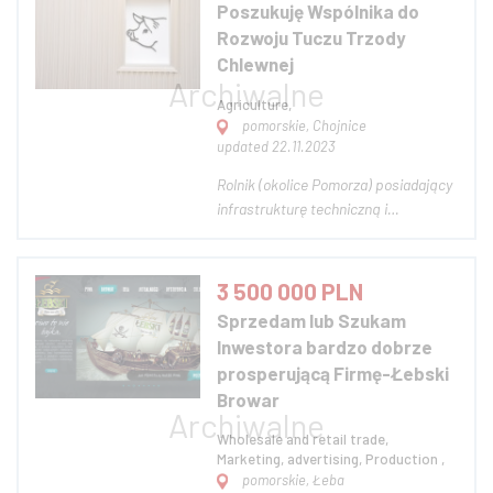
Poszukuję Wspólnika do
! Na Pierwszy Projekt Innowacyjne
Rozwoju Tuczu Trzody
Centrum Zakupu...
Chlewnej
Agriculture,
pomorskie, Chojnice
updated 22.11.2023
Rolnik (okolice Pomorza) posiadający
infrastrukturę techniczną i
wymagane prawem decyzje
środowiskowe do tuczu trzody
chlewnej poszukuje inwestora
3 500 000 PLN
gotowego do zaangażowania kapitału
Sprzedam lub Szukam
w spółką z o.o. celem
Inwestora bardzo dobrze
zwielokrotnienia rentownej produkcji.
prosperującą Firmę-Łebski
Aktu...
Browar
Wholesale and retail trade,
Marketing, advertising, Production ,
pomorskie, Łeba