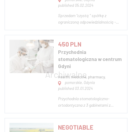
published 05.02.2024
Sprzedam "czystą " spółkę z
ograniczoną odpowiedzialnością -
usługi księgowe, usługi doradcze,
usługi biurowe. Sprzedam czystą
spółkę z o.o. – Data rejestracji w
450 PLN
KRS: grudzień 2021 r. kapitał
Przychodnia
zakładowy 5 tys. – Miejsce
stomatologiczna w centrum
rejestracji: Gdynia – S...
Gdyni
Health, medicine, pharmacy,
pomorskie, Gdynia
published 03.01.2024
Przychodnia stomatologiczno-
ortodontyczna z 3 gabinetami z
pełnym wyposażeniem
stomatologicznym. Powierzchnia 250
m2 na 2 poziomach z możliwością
NEGOTIABLE
zrobienia dodatkowych gabinetów