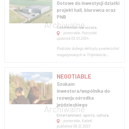
Gotowe do inwestycji działki
medycyny estetycznej lub innej
projekt hali, biurowca oraz
działalności medycznej. Klinika istn...
PNB
Commercial real estate,
pomorskie, Pszczółki
updated 03.01.2024
Podczas dużego deficytu powierzchni
magazynowych w Trójmieście
oferujemy do sprzedania 2 działki
przemysłowe o łącznej powierzchni
7484 m2, jedna z WZ 260/20 druga
NEGOTIABLE
260/22 z projektem hali produkcyjno /
Szukam
magazynowej o powierzchni 2000
inwestora/wspólnika do
m2, wysokość 8 m...
rozwoju ośrodka
jeździeckiego
Entertainment, sports, culture,
pomorskie, Kwieki
published 06.12.2023