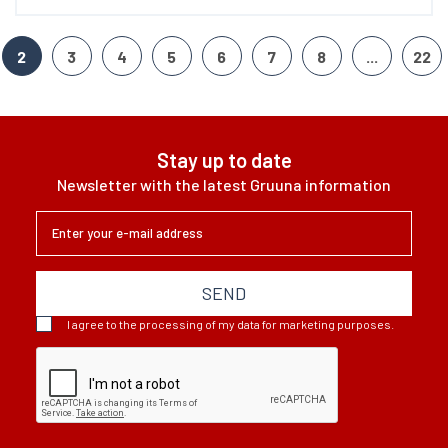
W wyniku zmiany życiowych planów
oraz wyjazdem za granicę odstąpię
centrum psychoterapii i pomocy
2
3
4
5
6
7
8
...
22
psychologicznej w trzech
lokalizacjach na Pomorzu, które
niestety nie paruje już z...
Stay up to date
Newsletter with the latest Gruuna information
SEND
I agree to the processing of my data for marketing purposes.