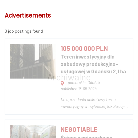
Advertisements
0 job postings found
105 000 000 PLN
Teren inwestycyjny dla
zabudowy produkcyjno-
usługowej w Gdańsku 2,1 ha
pomorskie, Gdańsk
published 18.05.2024
Do sprzedania unikatowy teren
inwestycyjny w najlepszej lokalizacji
w Gdańsku, przy jednej z najbardziej
rozpoznawalnych ulic miasta. W
MPZP to teren zabudowy
NEGOTIABLE
produkcyjno- usługowej z
Ściana wspinaczkowa