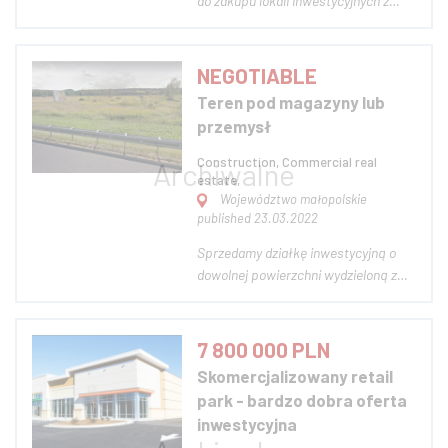
do zakupu lokali inwestycyjnych z
sieciowymi najemcami. -
Długoterminowe umowy ( 10 lat) -
ceny od 900 tys netto - Warszawa,
NEGOTIABLE
Kraków, Katowice, Kołobrzeg...
Teren pod magazyny lub
Zapraszam do współpracy. Zdjęcie
przemysł
poglądowe...
Construction, Commercial real
estate,
Województwo małopolskie
published 23.03.2022
Sprzedamy działkę inwestycyjną o
dowolnej powierzchni wydzieloną z
terenu prawie 20ha położonego przy
A4 w okolicy Alwerni, 2 km od węzła
na A4. Idealne miejsce dla inwestora,
7 800 000 PLN
który swoim działaniem chce objąć
Skomercjalizowany retail
aglomeracje krakowską i katowicką,
park - bardzo dobra oferta
g...
inwestycyjna