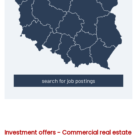
search for job postings
Investment offers - Commercial real estate