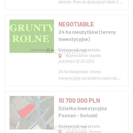
domów. Mam do dyspozycji także 2,85
ha ziemi z przeznaczeniem na farmę
fotowoltaiczną. Teren spełnia
wymagane warunki do tego typu
NEGOTIABLE
przedsięwzięcia. Ekspozycja
24 ha nieużytków (tereny
południowa terenu, brak zacienienia,
inwestycyjne)
odpowiednie podło...
Commercial real estate,
Województwo łódzkie
published 02.03.2022
24 ha nieużytków, tereny
inwestycyjne sprzedamy część do
rekultywacji ciekawa lokalizacja
dobre miejsce na fotovoltaikę woj
łódzkie od zainteresowanych
10 700 000 PLN
oczekujemy pełnych danych
Działka inwestycyjna
kontaktowych BN dziękujemy
Poznań - Gołuski
Commercial real estate,
wielkopolskie, Poznań