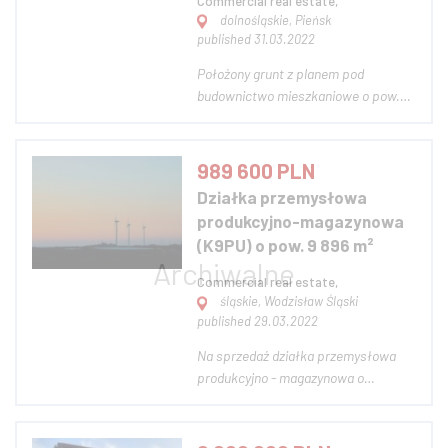
Commercial real estate,
dolnośląskie, Pieńsk
published 31.03.2022
Położony grunt z planem pod
budownictwo mieszkaniowe o pow.
5.9 Ha, położony przy granicy Polsko-
Niemieckiej w miejscowości Pieńsk,
gdzie jest budowany nowy most na
989 600 PLN
rzece Nysa Łużycka. Teren jest
Działka przemysłowa
malowniczy w sąsiedztwie są
produkcyjno-magazynowa
zabudowania jednorodzi...
(K9PU) o pow. 9 896 m²
Commercial real estate,
śląskie, Wodzisław Śląski
published 29.03.2022
Na sprzedaż działka przemysłowa
produkcyjno - magazynowa o
powierzchni 9 896 mkw, z
przeznaczeniem K9PU - tereny
produkcyjno - usługowe zajmują 70%