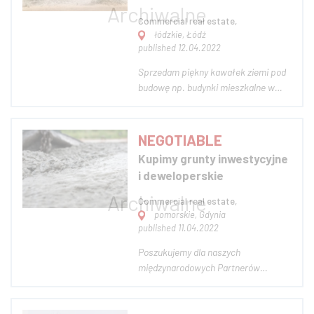
Commercial real estate,
łódzkie, Łódź
published 12.04.2022
Sprzedam piękny kawałek ziemi pod
budowę np. budynki mieszkalne w
super scenerii ze stawem i lasem.
Zapraszam do oglądania. Okolice
Tuszyna koło Łodzi. W pobliżu CH
NEGOTIABLE
PTAK. Cała sieć sklepów w Tuszynie.
Kupimy grunty inwestycyjne
I tuż obok 2 stadniny koni. Zdjęcie
i deweloperskie
poglą...
Commercial real estate,
pomorskie, Gdynia
published 11.04.2022
Poszukujemy dla naszych
międzynarodowych Partnerów
inwestycyjnych - Capital Partners
następujących gruntów:
PLANISTYKA: Preferowane są grunty