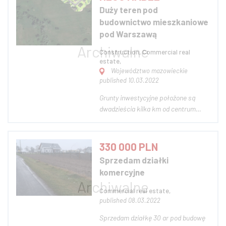
miejscowym planem
Duży teren pod
zagospodarowania przestrzennego
budownictwo mieszkaniowe
(MN5 – tereny zabudowy
pod Warszawą
mieszkaniowej jednorod...
Construction, Commercial real
estate,
Województwo mazowieckie
published 10.03.2022
Grunty inwestycyjne położone są
dwadzieścia kilka km od centrum
Warszawy w kierunku południowy
zachód. Plany zagospodarowania
przestrzennego zostały sporządzone
330 000 PLN
w celu realizacji całościowej i
Sprzedam działki
komplementarnej koncepcji
komercyjne
zagospodarowania wszystkich...
Commercial real estate,
published 08.03.2022
Sprzedam działkę 30 ar pod budowę