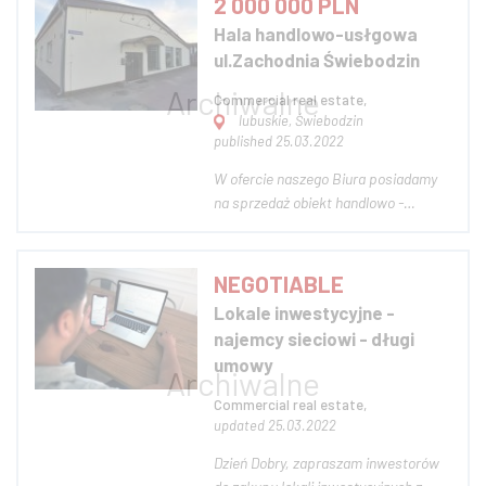
2 000 000 PLN
powierzchni działki pozostałe 30% to
Hala handlowo-usłgowa
teren zalesiony. Przeznaczenie
ul.Zachodnia Świebodzin
podstawowe to miedzy innymi:...
Commercial real estate,
lubuskie, Świebodzin
published 25.03.2022
W ofercie naszego Biura posiadamy
na sprzedaż obiekt handlowo -
usługowy o powierzchni 656 m2.
Obiekt przeszedł generalny remont, w
chwili obecnej prowadzona jest w nim
NEGOTIABLE
działalność gospodarcza (umowa
Lokale inwestycyjne -
dzierżawy). W obiekcie znajdują się
najemcy sieciowi - długi
dwa oddzielne...
umowy
Commercial real estate,
updated 25.03.2022
Dzień Dobry, zapraszam inwestorów