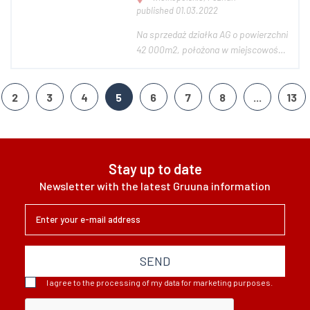
published 01.03.2022
Na sprzedaż działka AG o powierzchni
42 000m2, położona w miejscowości
Gołuski, gmina Dopowie - koło
Poznania. Świetnie skomunikowana
tuż przy A2 i S11, 22km od Poznania,
2
3
4
5
6
7
8
...
13
łatwy dojazd do działki z drogi
gminnej utwardzonej. Działka o
nierównomi...
Stay up to date
Newsletter with the latest Gruuna information
SEND
I agree to the processing of my data for marketing purposes.