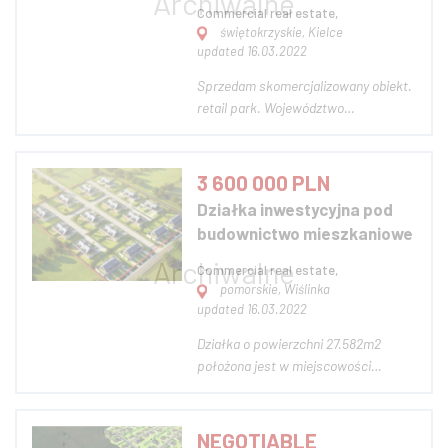
Commercial real estate,
świętokrzyskie, Kielce
updated 16.03.2022
Sprzedam skomercjalizowany obiekt.
retail park. Województwo
świętokrzyskie. Długoterminowe
umowy. najemcy sieciowi. bardzo
dobra oferta inwestycyjna. stopa
3 600 000 PLN
zwrotu: 8% powierzchnia: 1250
Działka inwestycyjna pod
Zapraszamy do kontaktu
budownictwo mieszkaniowe
telefonicznego Posiadamy tak...
Commercial real estate,
pomorskie, Wiślinka
updated 16.03.2022
Działka o powierzchni 27.582m2
położona jest w miejscowości
Wiślinka (powiat gdański, gmina
Pruszcz Gdański). Cena 130zł/m2.
Działka jest objęta aktualnym
NEGOTIABLE