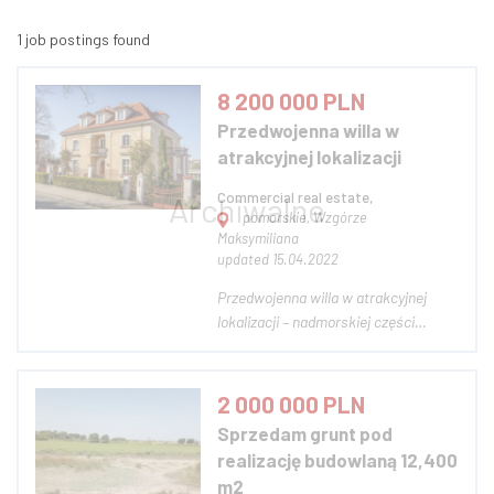
1 job postings found
8 200 000 PLN
Przedwojenna willa w
atrakcyjnej lokalizacji
Commercial real estate,
pomorskie, Wzgórze
Maksymiliana
updated 15.04.2022
Przedwojenna willa w atrakcyjnej
lokalizacji – nadmorskiej części
Wzgórza Maksymiliana. Wzgórze
Maksymiliana uznawane jest za jedną
z najbardziej prestiżowych dzielnic
2 000 000 PLN
miasta. Willa położona jest w
Sprzedam grunt pod
sąsiedztwie domów o niskiej
realizację budowlaną 12,400
zabudowie, która dosk...
m2