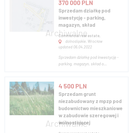
370 000 PLN
z miejscowym planem
Sprzedam działkę pod
zagospodarowania przestrzennego
inwestycję - parking,
(mpzp) lub warunkami zabudowy –
magazyn, skład
WZ. W przypadku ba...
Commercial real estate,
dolnośląskie, Wrocław
updated 06.04.2022
Sprzedam działkę pod inwestycję -
parking, magazyn, skład o
powierzchni 819m2, usytuowaną we
Wrocławiu - Wojszyce ul. Lechonia.
Nieruchomość przylega do osiedla
4 500 PLN
mieszkaniowego nie posiadającego
Sprzedam grunt
parkingu zewnętrznego. Wokół
niezabudowany z mpzp pod
działki powstają kolejn...
budownictwo mieszkaniowe
w zabudowie szeregowej i
wolnostojącej