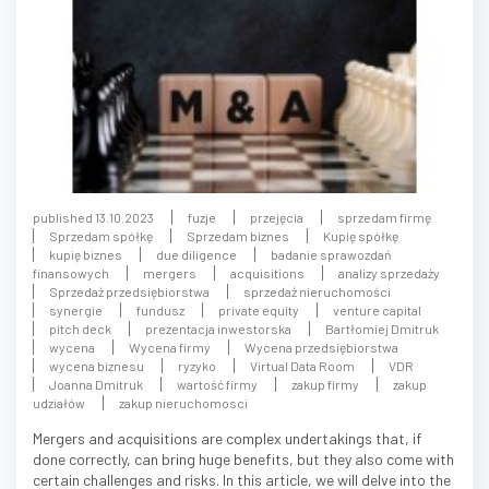
published 13.10.2023
fuzje
przejęcia
sprzedam firmę
Sprzedam spółkę
Sprzedam biznes
Kupię spółkę
kupię biznes
due diligence
badanie sprawozdań
finansowych
mergers
acquisitions
analizy sprzedaży
Sprzedaż przedsiębiorstwa
sprzedaż nieruchomości
synergie
fundusz
private equity
venture capital
pitch deck
prezentacja inwestorska
Bartłomiej Dmitruk
wycena
Wycena firmy
Wycena przedsiębiorstwa
wycena biznesu
ryzyko
Virtual Data Room
VDR
Joanna Dmitruk
wartość firmy
zakup firmy
zakup
udziałów
zakup nieruchomosci
Mergers and acquisitions are complex undertakings that, if
done correctly, can bring huge benefits, but they also come with
certain challenges and risks. In this article, we will delve into the