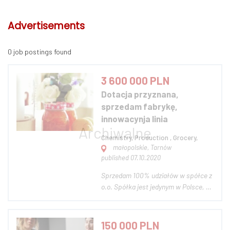
Advertisements
0 job postings found
3 600 000 PLN
Dotacja przyznana,
sprzedam fabrykę,
innowacynja linia
Chemistry, Production , Grocery,
małopolskie, Tarnów
published 07.10.2020
Sprzedam 100% udziałów w spółce z
o.o. Spółka jest jedynym w Polsce, a
jednym z kilku w Europie
producentem konserwantu
spożywczego. Innowacyjna
150 000 PLN