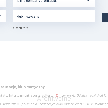
clear filters
taurację, klub muzyczny
tate, Entertainment, sports, culture,
pomorskie, Gdańsk
published 10.
% udziałów w Spółce z o.o., będącej jedynym właścicielem Klubu Muzycznego 