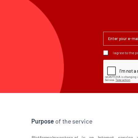
I agree to the 
Purpose
of the service
PlatformaInwestora.pl is an Internet service