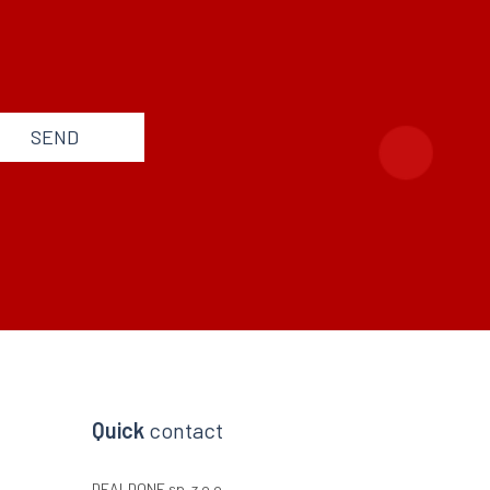
SEND
Quick
contact
DEALDONE sp. z o.o.