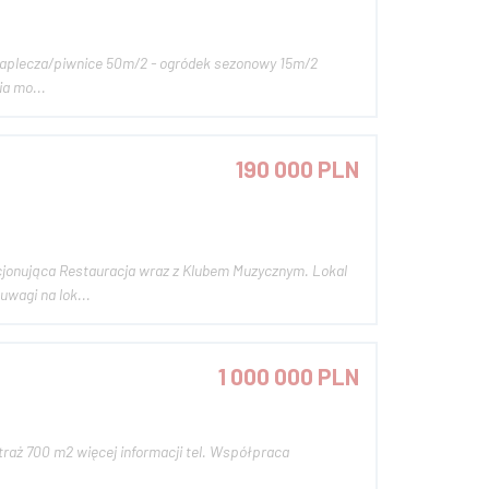
m/2 - ogródek sezonowy 15m/2
nia, pełny personel - w ciągu dnia mo...
190 000 PLN
ująca Restauracja wraz z Klubem Muzycznym. Lokal
wagi na lok...
1 000 000 PLN
2 więcej informacji tel. Współpraca