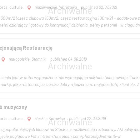
rts, culture,
mazowieckie, Warszawa
published 02.07.2019
00m/2 (część clubowa 150m/2, część restauracyjna 100m/2) + dodatkowe zaplecza/piwnice 50
(własny) - lokal w pełni działający i gotowy do kontynuacji działa
cjonującą Restaurację
małopolskie, Słomniki
published 04.06.2019
enia jest w pełni wyposażona, nie wymagająca nakładu finansowego i funkcjon
kę, jako restauracja z bardzo dobrym jedzeniem, mająca stałą klientele. Z u
b muzyczny
rts, culture,
śląskie, Katowice
published 22.03.2019
jpopularniejszych klubów na Śląsku, z możliwością rozbudowy. Aktualny metraż 700 m
sprzedażowa Zdjęcie poglądowe Fot.: https://unsplash.com/photos/gJvetmn15-w