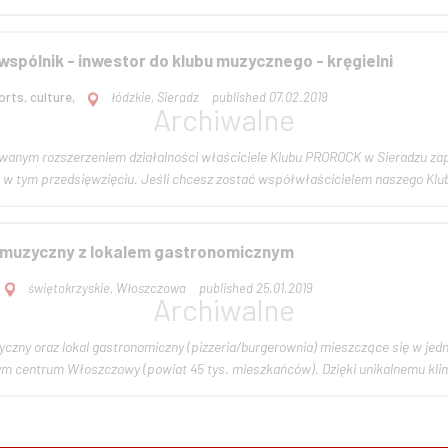
spólnik - inwestor do klubu muzycznego - kręgielni
rts, culture,
łódzkie, Sieradz
published 07.02.2019
wanym rozszerzeniem działalności właściciele Klubu PROROCK w Sieradzu z
wspólnego udziału w tym przedsięwzięciu. Jeśli chcesz zostać współwłaścicielem na
b muzyczny z lokalem gastronomicznym
świętokrzyskie, Włoszczowa
published 25.01.2019
yczny oraz lokal gastronomiczny (pizzeria/burgerownia) mieszczące się w j
łym centrum Włoszczowy (powiat 45 tys. mieszkańców). Dzięki unikalnemu klim