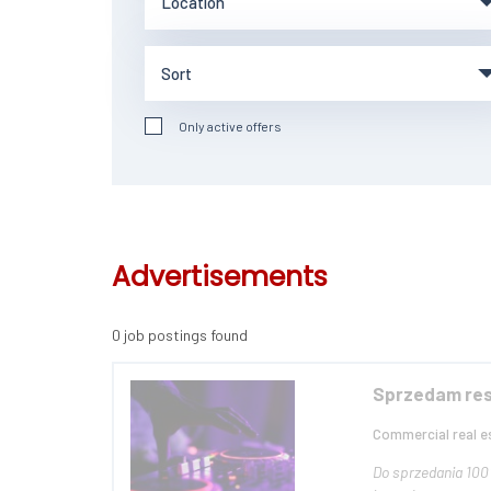
Only active offers
Advertisements
0 job postings found
Sprzedam res
Commercial real es
Do sprzedania 100