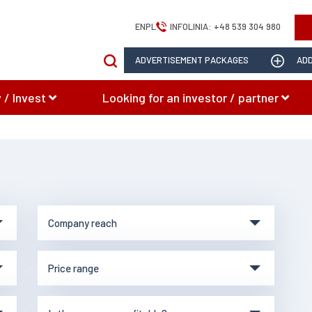
EN
PL
INFOLINIA:
+48 539 304 980
ADVERTISEMENT PACKAGES
ADD
 / Invest
Looking for an investor / partner