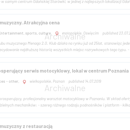
ę w samym centrum Gdańskiej Starówki, w jednej z najlepszych lokalizacji Gda
 muzyczny. Atrakcyjna cena
Entertainment, sports, culture,
małopolskie, Oświęcim
published 23.07.
lubu muzycznego Menago 2.0. Klub działa na rynku już od 25lat, stanowiąc jed
ecydowanie najdłuższą historią wszystkich miejsc rozrywkowych tego typu. - 
sperujący serwis motocyklowy, lokal w centrum Poznania
ces - other,
wielkopolskie, Poznań
published 14.07.2019
rofesjonalny warsztat motocyklowy w Poznaniu. W skład oferty wchodzą: 1. Pełne wyposażenie warsztatu na 2-4
ielnych mechaników: - szereg różnego rodzaju podnośników i platform - kilk
 muzyczny z restauracją