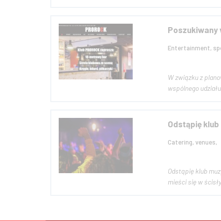
Poszukiwany w
Entertainment, spo
W związku z plano
Odstąpię klu
Catering, venues,
Odstąpię klub muz
mieści się w ścis