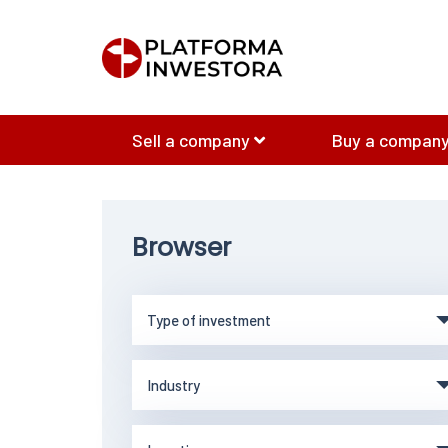
Sell a company
Buy a company
Browser