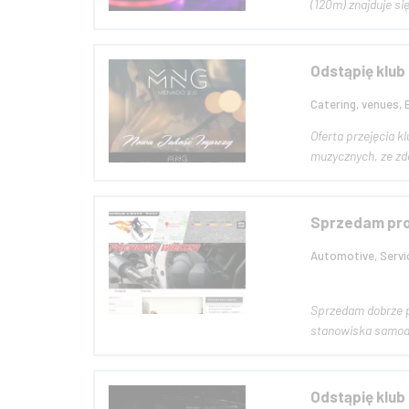
(120m) znajduje si
Odstąpię klub
Catering, venues, 
Oferta przejęcia k
muzycznych, ze zd
Sprzedam pro
Automotive, Servi
Sprzedam dobrze prosperujący, p
stanowiska samodz
Odstąpię klub