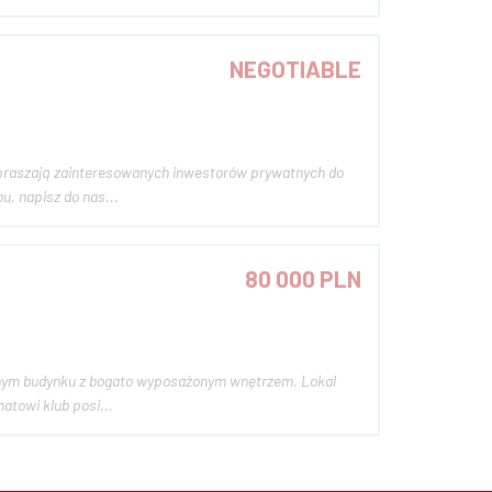
NEGOTIABLE
apraszają zainteresowanych inwestorów prywatnych do
szego Klubu, napisz do nas...
80 000 PLN
ednym budynku z bogato wyposażonym wnętrzem. Lokal
atowi klub posi...