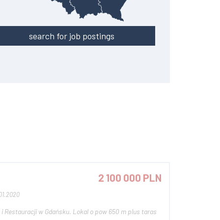
search for job postings
2 100 000 PLN
01.2020
i Restauracji w Gdańsku. Lokal o pow 650 m plus taras