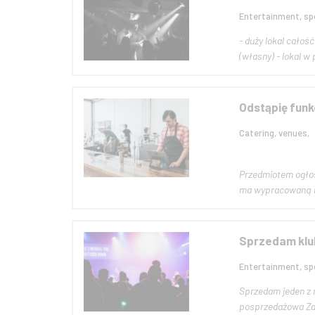
Entertainment, spo
- duży lokal całość 3
Odstąpię funk
Catering, venues,
Przedmiotem ogłosz
ma wypracowaną mar
Sprzedam klu
Entertainment, spo
Sprzedam jeden z na
po