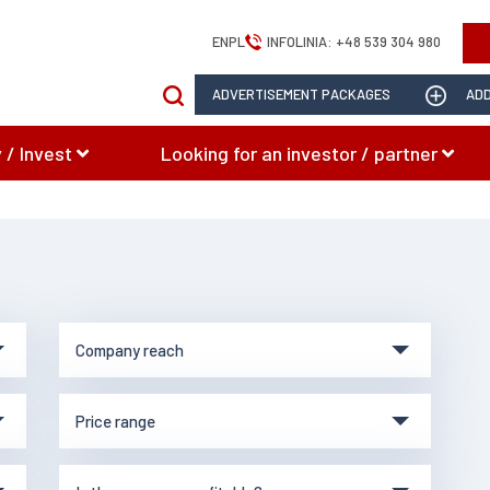
EN
PL
INFOLINIA:
+48 539 304 980
ADVERTISEMENT PACKAGES
ADD
 / Invest
Looking for an investor / partner