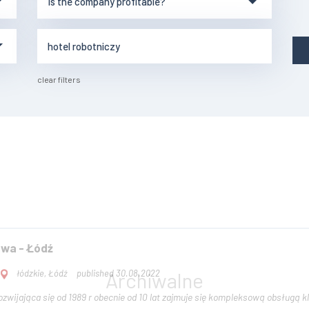
clear filters
owa - Łódź
łódzkie, Łódź
published 30.08.2022
zwijająca się od 1989 r obecnie od 10 lat zajmuje się kompleksową obsługą 