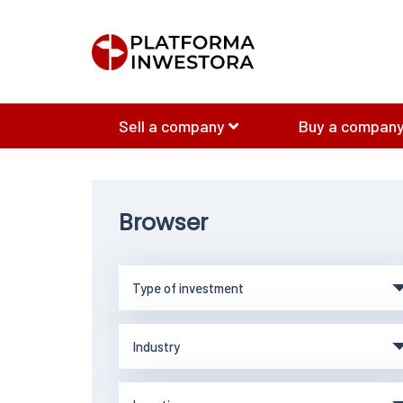
Sell a company
Buy a company
Browser