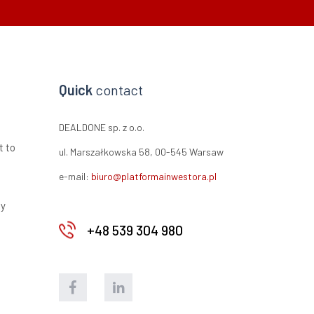
Quick
contact
DEALDONE sp. z o.o.
t to
ul. Marszałkowska 58, 00-545 Warsaw
e-mail:
biuro@platformainwestora.pl
ty
+48 539 304 980