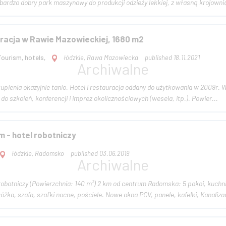
ardzo dobry park maszynowy do produkcji odzieży lekkiej, z własną krojownią
uracja w Rawie Mazowieckiej, 1680 m2
Tourism, hotels,
łódzkie, Rawa Mazowiecka
published 18.11.2021
oddany do użytkowania w 2009r. W pełni urządzony i wyposażony hotel z restauracją, 2
sale restauracyjne do szkoleń, konferencji i imprez okolicznościowych (wesela, itp.). Powier...
 - hotel robotniczy
łódzkie, Radomsko
published 03.06.2019
robotniczy (Powierzchnia: 140 m²) 2 km od centrum Radomska: 5 pokoi, kuchn
 łóżka, szafa, szafki nocne, pościele. Nowe okna PCV, panele, kafelki, Kanaliza