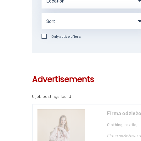
Only active offers
Advertisements
0 job postings found
Firma odzież
Clothing, textile,
Firma odzieżowa ro