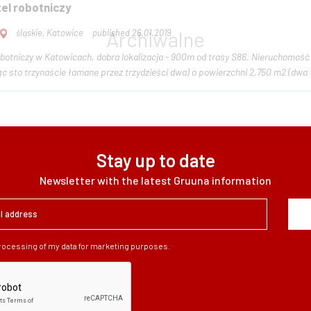
el robotniczy
śląskie, Katowice
published 26.01.2019
wicach, dobra lokalizacja - 900m od trasy S86. Nieruchomość składającą się z zabudowanych działek gruntu: nr
iąc sto trzynaście łamane przez trzydzieści dwa) o powierzchni 2.750 m2 (dwa t
Stay up to date
Newsletter with the latest Gruuna information
processing of my data for marketing purposes.