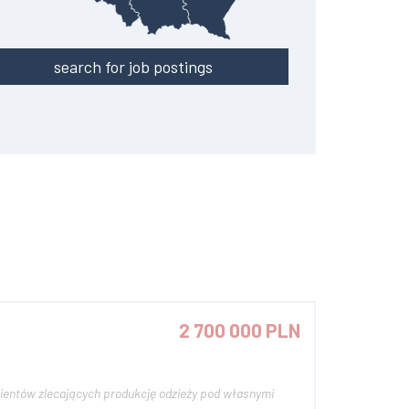
search for job postings
2 700 000 PLN
klientów zlecających produkcję odzieży pod własnymi