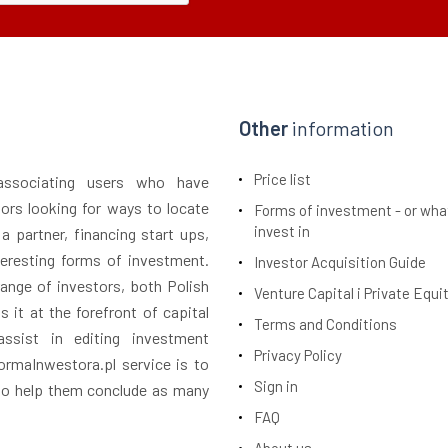
Other
information
Price list
 associating users who have
tors looking for ways to locate
Forms of investment - or wha
invest in
 a partner, financing start ups,
teresting forms of investment.
Investor Acquisition Guide
ange of investors, both Polish
Venture Capital i Private Equi
 it at the forefront of capital
Terms and Conditions
assist in editing investment
Privacy Policy
rmaInwestora.pl service is to
Sign in
 to help them conclude as many
FAQ
About us