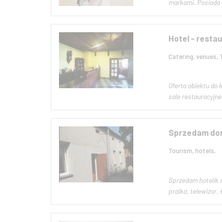
markami. Posiada b
Hotel - resta
Catering, venues, 
Oferta obiektu do kupienia okazyjnie tanio. Hotel i restauracja 
Sprzedam dom
Tourism, hotels,
Sprzedam hotelik 
pralka, telewizor,