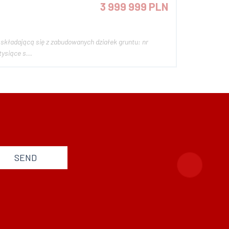
3 999 999 PLN
ysiące s...
SEND