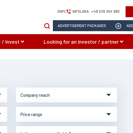
EN
PL
INFOLINIA:
+48 539 304 980
ADVERTISEMENT PACKAGES
ADD
 / Invest
Looking for an investor / partner