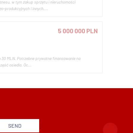
iznesu, w tym zakup sprzętu i nieruchomości
-produkcyjnych i innych....
5 000 000 PLN
ło 30 MLN. Potrzebne prywatne finansowanie na
ęść osiedla. Oc...
SEND