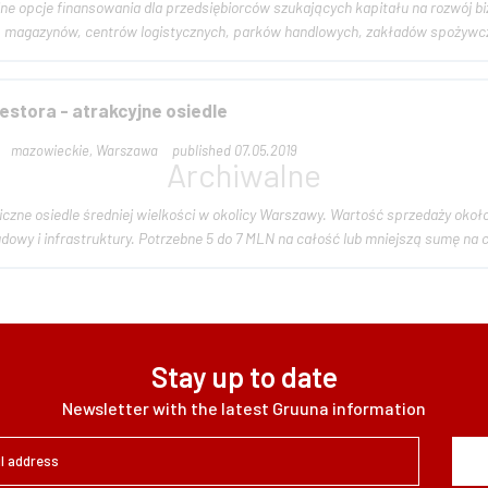
jne opcje finansowania dla przedsiębiorców szukających kapitału na rozwój b
, magazynów, centrów logistycznych, parków handlowych, zakładów spożywczo
westora - atrakcyjne osiedle
mazowieckie, Warszawa
published 07.05.2019
giczne osiedle średniej wielkości w okolicy Warszawy. Wartość sprzedaży oko
wy i infrastruktury. Potrzebne 5 do 7 MLN na całość lub mniejszą sumę na cz
Stay up to date
Newsletter with the latest Gruuna information