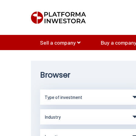
Sell a company
Buy a company
Browser