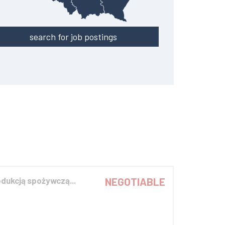
search for job postings
dukcją spożywczą...
NEGOTIABLE