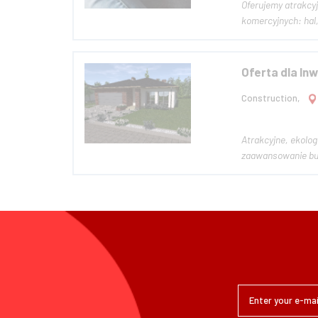
Oferujemy atrakcy
komercyjnych: hal
Oferta dla In
Construction,
Atrakcyjne, ekolo
zaawansowanie budo