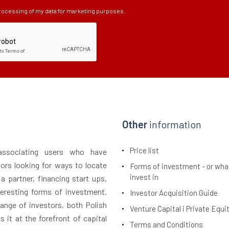
processing of my data for marketing purposes.
Other
information
Price list
 associating users who have
tors looking for ways to locate
Forms of investment - or wha
invest in
 a partner, financing start ups,
teresting forms of investment.
Investor Acquisition Guide
ange of investors, both Polish
Venture Capital i Private Equi
 it at the forefront of capital
Terms and Conditions