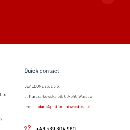
Quick
contact
DEALDONE sp. z o.o.
t to
ul. Marszałkowska 58, 00-545 Warsaw
e-mail:
biuro@platformainwestora.pl
ty
+48 539 304 980