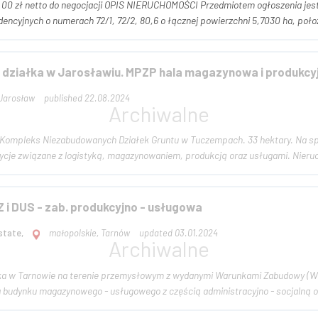
ŚCI Przedmiotem ogłoszenia jest nieruchomość gruntowa zabudowana składająca się z
dencyjnych o numerach 72/1, 72/2, 80,6 o łącznej powierzchni 5,7030 ha, poło
 działka w Jarosławiu. MPZP hala magazynowa i produkcy
Jarosław
published 22.08.2024
Niezabudowanych Działek Gruntu w Tuczempach. 33 hektary. Na sprzedaż kompleks niezabudowanych działek gruntu,
tycje związane z logistyką, magazynowaniem, produkcją oraz usługami. Nieru
Z i DUS - zab. produkcyjno - usługowa
state,
małopolskie, Tarnów
updated 03.01.2024
ka w Tarnowie na terenie przemysłowym z wydanymi Warunkami Zabudowy (WZiZ
budynku magazynowego - usługowego z częścią administracyjno - socjalną ora