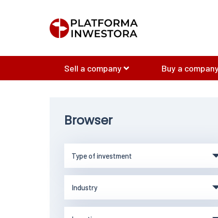
Sell a company
Buy a company
Browser