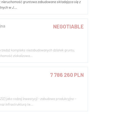
żnych w J...
jna
NEGOTIABLE
chomość zlokalizowa...
7 786 260 PLN
) jako rodzaj inwestycji - zabudowa produkcyjno -
z infrastrukturą te...