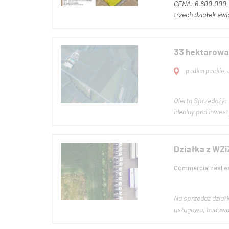
CENA: 6.800.000, 00 zł netto do negocjacji OPIS NIERUCHOMO
trzech działek ewi
33 hektarowa
podkarpackie, 
Oferta Sprzedaży: Kompleks 
idealny pod inwes
Działka z WZi
Commercial real e
Na sprzedaż dział
usługowa, budowa 