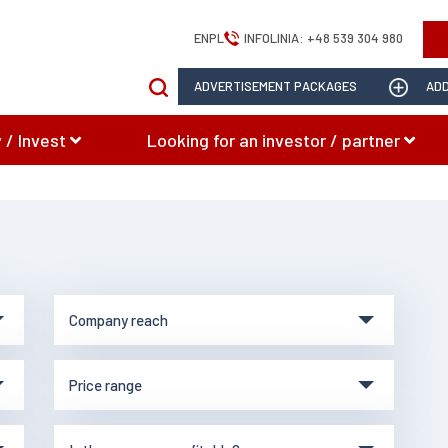
EN
PL
INFOLINIA:
+48 539 304 980
ADVERTISEMENT PACKAGES
ADD
 / Invest
Looking for an investor / partner