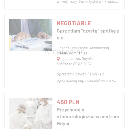
współpracy (inwestycje) w skrócie
mówiąc mam 8 letnie doświadczenie
w napraw rowerów/ skuterów /
hulajnóg elektrycznych. Pracowałem
NEGOTIABLE
w Gdyni, Warszawie oraz w Mrągowie.
Sprzedam "czystą" spółkę z
Aktualnie chce brać życie za nogi i
o.o.
założyć...
Finance, insurance, Accounting,
“Clean” companies,
pomorskie, Gdynia
published 05.02.2024
Sprzedam "czystą " spółkę z
ograniczoną odpowiedzialnością -
usługi księgowe, usługi doradcze,
usługi biurowe. Sprzedam czystą
spółkę z o.o. – Data rejestracji w
450 PLN
KRS: grudzień 2021 r. kapitał
Przychodnia
zakładowy 5 tys. – Miejsce
stomatologiczna w centrum
rejestracji: Gdynia – S...
Gdyni