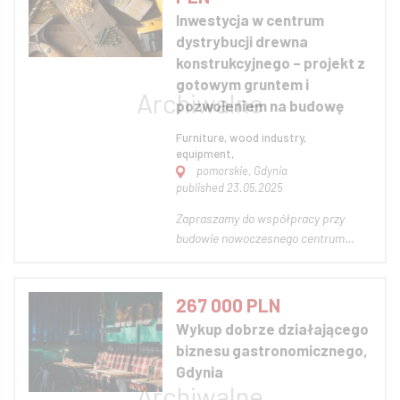
sprzedaż i rekrutację w oparciu o AI.
Inwestycja w centrum
Efektem jest gotowy,...
dystrybucji drewna
konstrukcyjnego – projekt z
gotowym gruntem i
pozwoleniem na budowę
Furniture, wood industry,
equipment,
pomorskie, Gdynia
published 23.05.2025
Zapraszamy do współpracy przy
budowie nowoczesnego centrum
dystrybucyjnego drewna
konstrukcyjnego i prefabrykowanego.
Projekt zlokalizowany jest na działce
267 000 PLN
o powierzchni 9602 m² w dynamicznie
Wykup dobrze działającego
rozwijającym się regionie Pomorza –
biznesu gastronomicznego,
gotowej pod inwest...
Gdynia