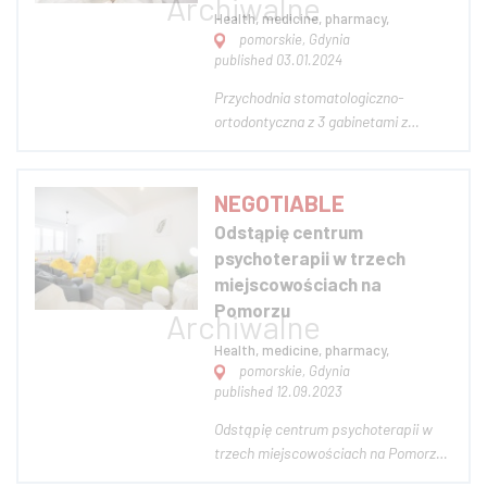
Health, medicine, pharmacy,
pomorskie, Gdynia
published 03.01.2024
Przychodnia stomatologiczno-
ortodontyczna z 3 gabinetami z
pełnym wyposażeniem
stomatologicznym. Powierzchnia 250
m2 na 2 poziomach z możliwością
NEGOTIABLE
zrobienia dodatkowych gabinetów
Odstąpię centrum
medycyny estetycznej lub innej
psychoterapii w trzech
działalności medycznej. Klinika istn...
miejscowościach na
Pomorzu
Health, medicine, pharmacy,
pomorskie, Gdynia
published 12.09.2023
Odstąpię centrum psychoterapii w
trzech miejscowościach na Pomorzu
W wyniku zmiany życiowych planów