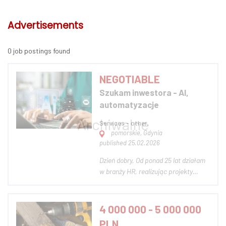
Advertisements
0 job postings found
NEGOTIABLE
Szukam inwestora - AI,
automatyzacje
Services - other,
pomorskie, Gdynia
published 25.02.2026
Dzień dobry, Od ponad 25 lat działam
w branży HR, realizując projekty
rekrutacyjne na rynkach
skandynawskich. Przez ostatni rok
rozwijałem i wdrażałem własne
4 000 000 - 5 000 000
rozwiązania automatyzujące
PLN