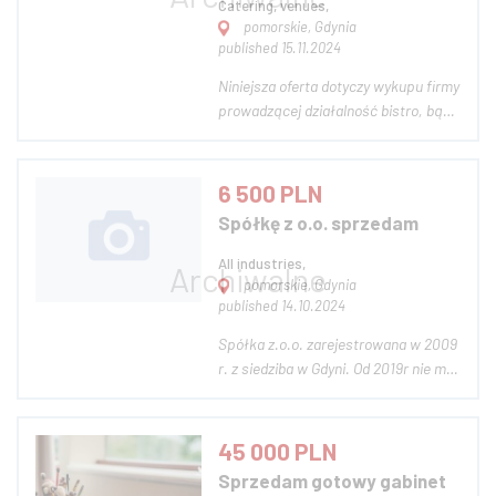
Catering, venues,
pomorskie, Gdynia
published 15.11.2024
Niniejsza oferta dotyczy wykupu firmy
prowadzącej działalność bistro, bądź
samego wyposażenia lokalu
gastronomicznego wraz z brandem i
know-how. Oferta rekomendowana
6 500 PLN
jest dla osób znających branżę
Spółkę z o.o. sprzedam
gastronomiczną z uwagi na płynność
biznesu i możli...
All industries,
pomorskie, Gdynia
published 14.10.2024
Spółka z.o.o. zarejestrowana w 2009
r. z siedziba w Gdyni. Od 2019r nie ma
obrotów i składa zerowe
sprawozdania. Księgowość czysta,
nie ma zadłużeń w ZUS i US. Bez
45 000 PLN
pracowników. Kapitał zakładowy
Sprzedam gotowy gabinet
10.000 zł. Dwóch udziałowców.