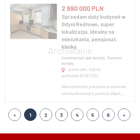
sprzedaży/odstąpienia są kompletnie
2 990 000 PLN
wyposażone połączone ze sobą
Sprzedam duży budynek w
lokale (sklep oraz bar) na licencji
Gdyni Redłowo, super
renomowanej marki w systemie
lokalizacja, idealny na
fran...
mieszkania, pensjonat,
klinikę
Commercial real estate, Tourism,
hotels,
pomorskie, Gdynia
published 25.06.2022
Nieruchomość położona w świetnie
skomunikowanym punkcie Gdyni.
Około 3,5 km od centrum. W
promieniu 500 metrów przystanek
szybkiej kolei miejskiej , autobus,
«
1
2
3
4
5
6
»
sklepy, szkoła, przedszkole, szpitale
banki. Dzielnica cicha i zadbana.
Bezpośrednie sąsied...