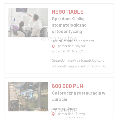
oraz wyjazdem za granicę odstąpię
centrum psychoterapii i pomocy
NEGOTIABLE
psychologicznej w trzech
Sprzdam Klinikę
lokalizacjach na Pomorzu, które
stomatologiczno
niestety nie paruje już z...
ortodontyczną
Health, medicine, pharmacy,
pomorskie, Gdynia
published 08.12.2022
Sprzedam Klinikę stomatologiczno
ortodontyczną w Centrum Gdyni. W
pełni wyposażone 3 gabinety
stomatologiczne, 2 poczekalnie i
infrastruktura podmiotu leczniczego.
600 000 PLN
Baza pacjentów 13 000. Możliwość
Całoroczna restauracja w
rozwoju medycyny estetycznej. Lokal
Juracie
250 m2 usytuowany...
Catering, venues,
pomorskie, Jurata