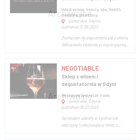
biznes r...
Hairdressing, beauty, spa, Health,
medicine, pharmacy,
pomorskie, Gdynia
published 13.09.2022
Zachęcam do zapoznania się z ofertą
Odkupienia świetnie prosperującego
biznesu w wynajmowanym lokalu.
Poniżej opis firmy. Więcej szczegółów
telefonicznie / mailowo lub podczas
NEGOTIABLE
spotkania. Serdecznie zapraszam do
Sklep z winem i
prezentacji salonu. Robi niesa...
degustatornia w Gdyni
Wholesale and retail trade,
pomorskie, Gdynia
published 09.07.2022
Sprzedam udziały w spółce lub
odstąpię funkcjonujący sklep z
winami i degustatornie w centrum
Gdyni. Przedmiotem