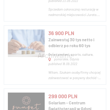
published 23.09.2022
Sprzedam całoroczną resturację w
nadmorskiej miejscowości Jurata.
Restauracja mieści się w głównym
punkcie Juraty przy głównej ulicy,
która prowadzi na molo oraz nad
36 900 PLN
morze. Restauracja posiada 180
Zainwestuj 30 tys netto i
metrowy taras + 80 metrową salę dla
odbierz po roku 60 tys
Gości - łącznie...
Entertainment, sports, culture,
pomorskie, Gdynia
published 18.09.2022
Witam, Szukam osoby/firmy chcącej
zainwestować w pasywny dochód -
nie jest to żadne mlm. Dysponuję
lokalem w Gdyni oraz połową wkładu
własnego. Do zainwestowania w
299 000 PLN
firmę potrzeba dodatkowo 30 tys.
Solarium - Centrum
złotych netto Jest to mój równoległy
Światłoterapii w Gdyni