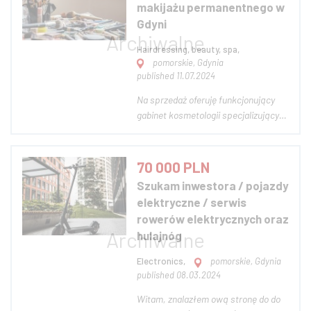
makijażu permanentnego w
Zdjęcie poglądowe F...
Gdyni
Hairdressing, beauty, spa,
pomorskie, Gdynia
published 11.07.2024
Na sprzedaż oferuję funkcjonujący
gabinet kosmetologii specjalizujący
się w makijażu permanentnym,
zlokalizowany w Gdyni w Domu
Towarowym Chylonia. Prowadzony
70 000 PLN
nieustannie od 6 lat w tym miejscu. W
Szukam inwestora / pojazdy
pakiecie zostanie przekazana baza
elektryczne / serwis
klientów, syst...
rowerów elektrycznych oraz
hulajnóg
Electronics,
pomorskie, Gdynia
published 08.03.2024
Witam, znalazłem ową stronę do do