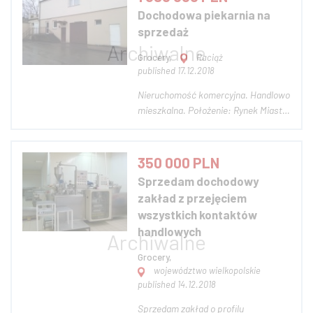
z linią produkcyjną, magazyn, biuro,
Dochodowa piekarnia na
mieszkanie. Forma transakcji to
sprzedaż
sprzed...
Grocery,
Raciąż
published 17.12.2018
Nieruchomość komercyjna. Handlowo
mieszkalna. Położenie: Rynek Miasta
Raciąż. Oferujemy do sprzedaży
wyjątkową nieruchomość: piekarnię
wraz z domem, znajdującą się przy
350 000 PLN
głównym Rynku kilkutysięcznego
Sprzedam dochodowy
miasta. Proponowana cena dotyczy
zakład z przejęciem
budynków m...
wszystkich kontaktów
handlowych
Grocery,
województwo wielkopolskie
published 14.12.2018
Sprzedam zakład o profilu