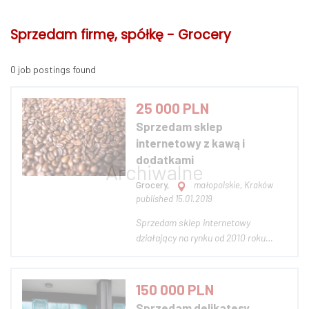
Sprzedam firmę, spółkę - Grocery
0 job postings found
25 000 PLN
Sprzedam sklep
internetowy z kawą i
dodatkami
Grocery,
małopolskie, Kraków
published 15.01.2019
Sprzedam sklep internetowy
działający na rynku od 2010 roku
Branża sklepu to kawa przewaga
towaru to kawa w saszetkach do
senseo oraz ekspresy do kawy w
150 000 PLN
ofercie również rozwijająca się wciąż
Sprzedam delikatesy