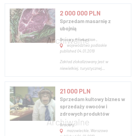
powierzchnia magazynowa
dostosowana do przechowywania
2 000 000 PLN
artykułów spożywczych (regały
Sprzedam masarnię z
składowania, chłodnie, posadzka
ubojnią
niepylna, wentylacja) - zaplecze
biur...
Grocery, Production ,
województwo podlaskie
published 04.01.2019
Zakład zlokalizowany jest w
niewielkiej, turystycznej
miejscowości położonej
województwie podlaskim, w
dogodnym szlaku komunikacyjnym.
21 000 PLN
Spółka posiada wiele certyfikatów, w
Sprzedam kultowy biznes w
tym certyfikat wiarygodności firmy
sprzedaży owoców i
oraz pozwolenia unijne. Obecnie
zdrowych produktów
spółka jest...
Grocery,
mazowieckie, Warszawa