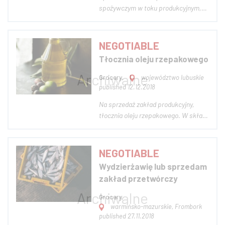
spożywczym w toku produkcyjnym,
posiadający kompletną i
doświadczoną załogę. Firma istnieje
na rynku od 20 lat, a jej wyroby cieszą
NEGOTIABLE
się długoletnią tradycją. Wraz z firmą
Tłocznia oleju rzepakowego
do sprzedania jest cała baza
klientów, wszystkie r...
Grocery,
województwo lubuskie
published 12.12.2018
Na sprzedaż zakład produkcyjny,
tłocznia oleju rzepakowego. W skład
tłoczni wchodzą: -działka o
powierzchni 1.7ha -hala produkcyjna,
budynek biurowy, warsztat,
NEGOTIABLE
magazyny, o łącznej powierzchni
Wydzierżawię lub sprzedam
900m2 -waga elektroniczna 50 ton -
zakład przetwórczy
kosz przyjęciowy z w...
Grocery,
warmińsko-mazurskie, Frombork
published 27.11.2018