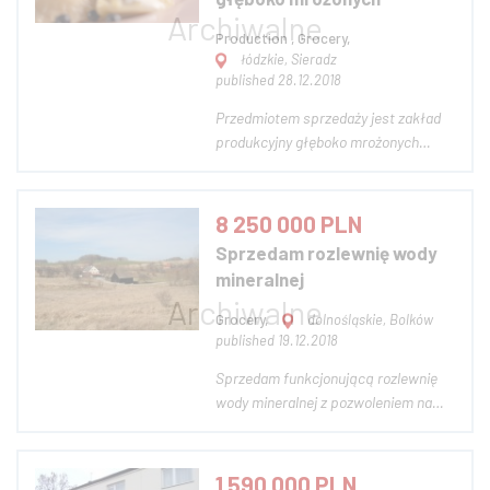
Production , Grocery,
łódzkie, Sieradz
published 28.12.2018
Przedmiotem sprzedaży jest zakład
produkcyjny głęboko mrożonych
produktów żywnościowych. Zakład
funkcjonuje na rynku ponad 20 lat,
zdobywał wiele wyróżnień i nagród za
8 250 000 PLN
swoje produkty zarówno z
Sprzedam rozlewnię wody
Ministerstwa Rolnictwa i Wsi, na
mineralnej
targach i wystawach oraz...
Grocery,
dolnośląskie, Bolków
published 19.12.2018
Sprzedam funkcjonującą rozlewnię
wody mineralnej z pozwoleniem na
wydobycie 70 milion Liter rocznie do
2038 roku. W skład oferty wchodzą:
grunty 12 hektarów, hala produkcyjna
1 590 000 PLN