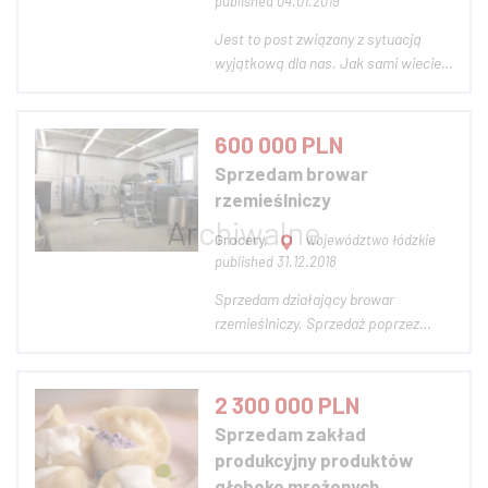
published 04.01.2019
Jest to post związany z sytuacją
wyjątkową dla nas. Jak sami wiecie,
życie pisze różne scenariusze –
czasami jesteśmy kierowani na
zupełnie inne tory, niż mogłoby się
600 000 PLN
wydawać. Dlatego nadeszła decyzja,
Sprzedam browar
o sprzedaży biznesu. Jesteśmy
rzemieślniczy
przekonani,...
Grocery,
województwo łódzkie
published 31.12.2018
Sprzedam działający browar
rzemieślniczy. Sprzedaż poprzez
przejęcie 100% udziałów w sp. z o.o
wraz z know how dot. produkcji piwa.
Browar działający, posiadający
2 300 000 PLN
wszelkie konieczne zezwolenia na
Sprzedam zakład
produkcję i dystrybucję piwa.
produkcyjny produktów
Rozpoznawalna marka wśró...
głęboko mrożonych