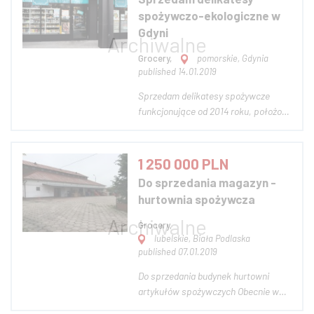
oferta kawy ziarnistej mielonej Sklep
spożywczo-ekologiczne w
działa na platf...
Gdyni
Grocery,
pomorskie, Gdynia
published 14.01.2019
Sprzedam delikatesy spożywcze
funkcjonujące od 2014 roku, położone
w renomowanej dzielnicy Gdyni.
Niestety z nadmiaru innych
obowiązków nie jestem w stanie go
1 250 000 PLN
dalej prowadzić. Sklep znajduje się w
Do sprzedania magazyn -
apartamentowcu, w którym znajduje
hurtownia spożywcza
się 250 mieszkań i...
Grocery,
lubelskie, Biała Podlaska
published 07.01.2019
Do sprzedania budynek hurtowni
artykułów spożywczych Obecnie w
skład budynku wchodzi: -