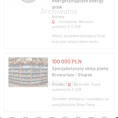
energetyzujących energy
drink
Grocery,
mazowieckie, Warszawa
published 13.11.2018
Witam, sprzedam działającą firmę,
która jest właścicielem marki
napojów energetyzujących z
wizerunkiem bardzo popularnej osoby
ze świata muzyki rozrywkowej. Firma
100 000 PLN
produkuje napoje energetyzujące (na
Specjalistyczny sklep piwny
zlecenie) i zajmuję się dystrybucją na
Browarium - Słupsk
terenie całe...
Grocery,
pomorskie, Słupsk
published 04.11.2018
Sprzedam działający i rozwijający się
specjalistyczny Sklep Piwny
Browarium. Jednoosobowa
działalność gospodarcza prowadzona