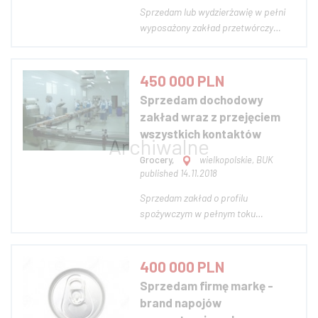
Sprzedam lub wydzierżawię w pełni
wyposażony zakład przetwórczy
produkcji żywności usytuowany w
okolicach Elbląga. Zakład przez wiele
lat był przetwórnią ryb, łatwy do
450 000 PLN
zaadaptowania na inną formę
Sprzedam dochodowy
działalności. Dwie chłodnie, jedna
zakład wraz z przejęciem
mroźnia, kom...
wszystkich kontaktów
Grocery,
wielkopolskie, BUK
published 14.11.2018
Sprzedam zakład o profilu
spożywczym w pełnym toku
produkcyjnym, posiadający
kompletną i doświadczoną załogę.
Firma istnieje na rynku od 20 lat, a jej
400 000 PLN
wyroby cieszą się długoletnią
Sprzedam firmę markę -
tradycją. Wraz z firmą do sprzedania
brand napojów
jest cała baza klientów, wszys...