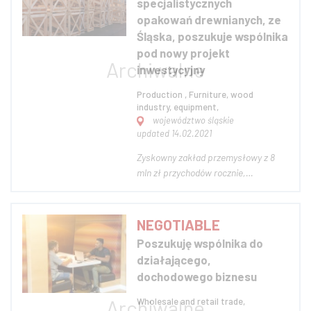
specjalistycznych
wnętrz. Produkty będ...
opakowań drewnianych, ze
Śląska, poszukuje wspólnika
pod nowy projekt
inwestycyjny
Production , Furniture, wood
industry, equipment,
województwo śląskie
updated 14.02.2021
Zyskowny zakład przemysłowy z 8
mln zł przychodów rocznie,
produkujący specjalistyczne
opakowania z drewna i materiałów
naturalnych, dla przemysłu ciężkiego
NEGOTIABLE
i maszynowego, w tym w większość
Poszukuję wspólnika do
na eksport do Europy Zachodniej,
działającego,
poszukuje wspólnika pod rea...
dochodowego biznesu
Wholesale and retail trade,