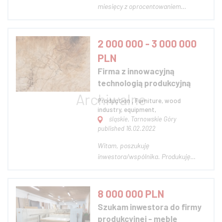
miesięcy z oprocentowaniem
rocznym na poziomie 16% lub
wspólnika na innych zasadach
współpracy. W kwestii modelu
2 000 000 - 3 000 000
biznesowego jestem otwarta na
PLN
wypracowanie wspólnego,
Firma z innowacyjną
korzystnego dla obu stron
technologią produkcyjną
rozwiązania. Jestem tw...
Production , Furniture, wood
industry, equipment,
śląskie, Tarnowskie Góry
published 16.02.2022
Witam, poszukuję
inwestora/wspólnika. Produkuję
płyty z drewna wykorzystywane w
budownictwie. Dzięki patentowi na
innowacyjne uszlachetnianie
8 000 000 PLN
powierzchni drewna jesteśmy w
Szukam inwestora do firmy
stanie wyprodukować płyty
produkcyjnej - meble
najwyższej jakości (na rynku jesteśmy