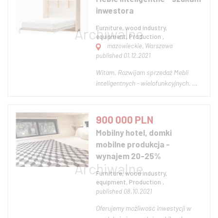
jak przedszkola, świetlice, kluby
inwestora
dziecięce. Jestem n...
Furniture, wood industry,
equipment, Production ,
mazowieckie, Warszawa
published 01.12.2021
Witam, Rozwijam sprzedaż Mebli
inteligentnych - wielofunkcyjnych. W
tym momencie mam już
przygotowane wszystko do produkcji
mebli półkotapczanów, z sofą lub
900 000 PLN
bez. Mam potrzebne, bardzo dobre i
Mobilny hotel, domki
znacznie tańsze, niż konkurencja,
mobilne produkcja -
mechanizmy transf...
wynajem 20-25%
Furniture, wood industry,
equipment, Production ,
published 08.10.2021
Oferujemy możliwość inwestycji w