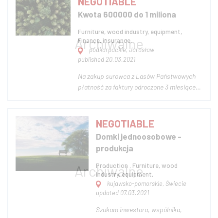
NEGOTIABLE
granicy polsko-ukraińskiej w
Kwota 600000 do 1 miliona
Dorohusku. Zakład wyposażony jest
w: linię do produkcji pe...
Furniture, wood industry, equipment,
Finance, insurance,
podkarpackie, Jarosław
published 20.03.2021
Na zakup surowca z Lasów Państwowych
płatność za faktury odroczone 3 miesiące
Cesja. płacimy 3% w skali miesiąca od
faktury netto Zdjęcie poglądowe Fot.:
https://unsplash.com/photos/3BlVILvh9hM
NEGOTIABLE
Domki jednoosobowe -
produkcja
Production , Furniture, wood
industry, equipment,
kujawsko-pomorskie, Świecie
updated 07.03.2021
Szukam inwestora, wspólnika,