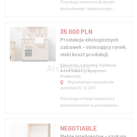
Poszukuję inwestora do bardzo
dochodowego i bezpiecznego
projektu - produkcja desek
elewacyjnych. Jestem importerem
modrzewia syberyjskiego i świerka
35 000 PLN
syberyjskiego z Dalekiego Wschodu z
Produkcja ekologicznych
Rosji. Najwyższej jakości deski.
zabawek - obiecujący rynek,
Jestem już po pierwszej tra...
niski koszt produkcji.
Education, schooling, Furniture,
wood industry, equipment,
Production ,
Województwo mazowieckie
published 02.12.2021
Poszukuję cichego inwestora z
doświadczeniem w prowadzeniu
przedsiębiorstwa (niekoniecznie z
branży dziecięcej) do rozwoju firmy z
sektora zabawek dziecięcych i
NEGOTIABLE
wyposażenia obiektów dziecięcych
Meble inteligentne - szukam