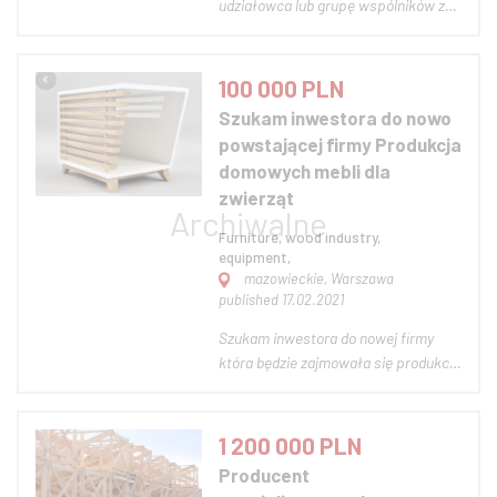
udziałowca lub grupę wspólników z
kapitałem do uruchomienia zakładu
produkcji domków
JEDNOOSOBOWYCH - kupujesz raz -
100 000 PLN
używasz całą wieczność....... trumny
Szukam inwestora do nowo
- duży deficyt w trumnach w PL i EU.
powstającej firmy Produkcja
Na zakup trzeba czekać ok 3 ty...
domowych mebli dla
zwierząt
Furniture, wood industry,
equipment,
mazowieckie, Warszawa
published 17.02.2021
Szukam inwestora do nowej firmy
która będzie zajmowała się produkcją
funkcjonalnych mebli domowych dla
zwierząt. Inwestycja będzie się
opierała głównie na działaniach
1 200 000 PLN
marketingowych i promocyjnych.
Producent
Pomysł dotyczy nowoczesnych