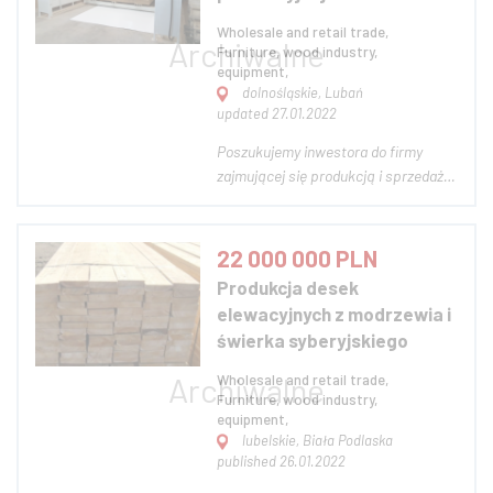
z tego zna...
Wholesale and retail trade,
Furniture, wood industry,
equipment,
dolnośląskie, Lubań
updated 27.01.2022
Poszukujemy inwestora do firmy
zajmującej się produkcją i sprzedażą
hurtową jak i detaliczną mebli. Firma
istnieje od 2012 r. Meble sprzedajemy
i produkujemy od roku 2017 głównie
22 000 000 PLN
przez allegro (jesteśmy jednym z
Produkcja desek
najlepszych sprzedawców). Mamy t...
elewacyjnych z modrzewia i
świerka syberyjskiego
Wholesale and retail trade,
Furniture, wood industry,
equipment,
lubelskie, Biała Podlaska
published 26.01.2022