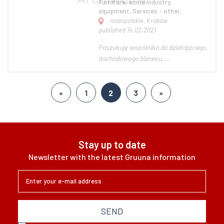
Furniture, wood industry,
equipment, Services - other,
małopolskie, Kraków
published 14.02.2021
Poszukuję wspólnika do działającego,
dochodowego biznesu,
odpowiedzialnego, dążącego do
realizacji celów oraz nastawionego
pozytywnie. Szukam kogoś, komu
«
1
2
3
»
można zaufać i na nim polegać.
Biznes jest gotowy, funkcjonuje i
dobrze zarabia (pandemia w...
Stay up to date
Newsletter with the latest Gruuna information
SEND