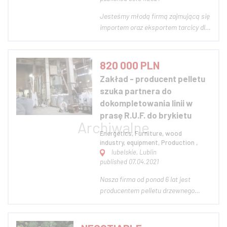
Jesteśmy młodą firmą zajmującą się
importem oraz eksportem tarcicy dla
przemysłu budowlanego i
meblarskiego do krajów Unii
Europejskiej. Poszukujemy
820 000 PLN
prywatnego inwestora, kredytu,
Zakład - producent pelletu
dotacji. Interesuje nas również
szuka partnera do
wspólna współpraca w branży
dokompletowania linii w
budowla...
prasę R.U.F. do brykietu
Energetics, Furniture, wood
industry, equipment, Production ,
lubelskie, Lublin
published 07.04.2021
Nasza firma od ponad 6 lat jest
producentem pelletu drzewnego
opałowego. Zakład produkcyjny
znajduje się na odległości 50 km od
miasta Kowel oraz ok. 120 km od