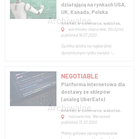
działającą na rynkach USA,
sklep internetowy www.alter...
UK, Kanada, Polska
Internet, e-commerce, websites,
warmińsko-mazurskie, Szczytno
published 16.07.2020
Spółka działa na najbardziej
dynamicznym rynku świata -
Sztucznej Inteligencji. Posiada
produkt oparty o algorytmy Sztucznej
Inteligencji. Produkt dystrybuowany
NEGOTIABLE
jest głównie na rynki USA, UK,
Platforma internetowa dla
Kanada, Polska. Produkt odnotowuje
dostawy ze sklepów
systematyczny wzrost uż...
(analog UberEats)
Internet, e-commerce, websites,
mazowieckie, Warszawa
published 13.07.2020
Mamy gotowe oprogramowanie