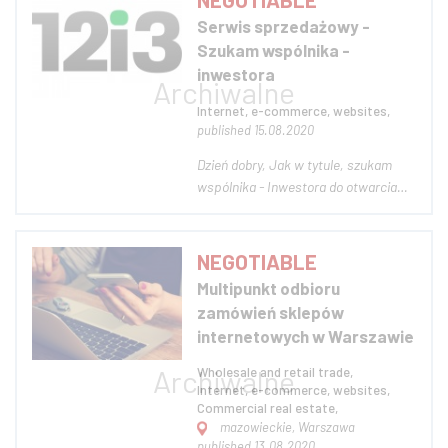
usystematyzowanej bazie pojazdów i
Serwis sprzedażowy -
możliwości eksportu ofert sprzedaży
Szukam wspólnika -
na serwisy ogłosz...
inwestora
Internet, e-commerce, websites,
published 15.08.2020
Dzień dobry, Jak w tytule, szukam
wspólnika - Inwestora do otwarcia
serwisu internetowego którego
jestem autorem. Serwis już fizycznie
istnieje w internecie. Poszukuję
NEGOTIABLE
inwestora - wspólnika który chwiałby
Multipunkt odbioru
zainwestować w rozwój serwisu.
zamówień sklepów
Kategoria...
internetowych w Warszawie
Wholesale and retail trade,
Internet, e-commerce, websites,
Commercial real estate,
mazowieckie, Warszawa
published 13.08.2020