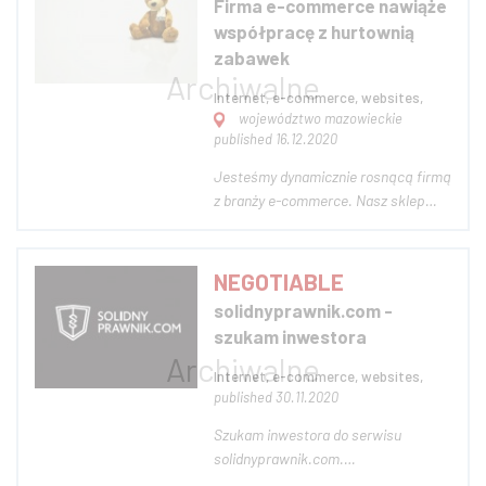
Firma e-commerce nawiąże
Używamy najnowszych rozwiązań e-
współpracę z hurtownią
commerce do szybkiego zwi...
zabawek
Internet, e-commerce, websites,
województwo mazowieckie
published 16.12.2020
Jesteśmy dynamicznie rosnącą firmą
z branży e-commerce. Nasz sklep
internetowy tworzy rozpoznawalną
markę od 2015 r. Aby skokowo
przyspieszyć rozwój
NEGOTIABLE
przedsiębiorstwa szukamy hurtowni
solidnyprawnik.com -
lub producenta zabawek
szukam inwestora
sprzedających towar do klienta
biznesoweg...
Internet, e-commerce, websites,
published 30.11.2020
Szukam inwestora do serwisu
solidnyprawnik.com.
Solidnyprawnik.com to marketplace,