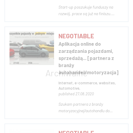
Start-up poszukuje funduszy na
rozwój, prace są już na finiszu.
Posiadamy aplikację na androida oraz
IoS, którą (mimo wersji testowej)
pobrano już ponad 500 razy. Strona
NEGOTIABLE
startuje 15 października 2020 roku.
Aplikacja online do
Zewnętrzna firma wyceniły zyski fir...
zarządzania pojazdami,
sprzedażą... [partnera z
branży
autohandel/motoryzacja]
Internet, e-commerce, websites,
Automotive,
published 27.08.2020
Szukam partnera z branży
motoryzacyjnej/autohandlu do
wsparcia we wdrożeniu i rozwoju
aplikacji do zarządzania pojazdami.
Główna funkcjonalność opiera się na
NEGOTIABLE