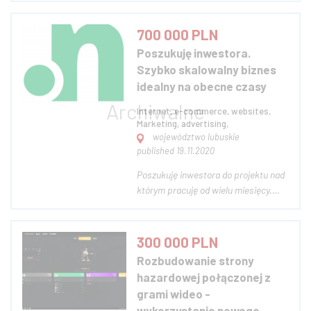
który: - umożliwia prawnikom
zwiększenie swojej widoczności w
700 000 PLN
internecie, poprawę wizerunku i w
Poszukuję inwestora.
rezultacie zdobycie nowych klientów -
Szybko skalowalny biznes
pomaga osobom poszukującym p...
idealny na obecne czasy
Internet, e-commerce, websites,
Marketing, advertising,
województwo lubuskie
published 19.11.2020
Poszukuję inwestora do projektu nad
którym pracuję od wielu miesięcy.
Jest to projekt dedykowany
ecommerce, jakiego brakuje na
globalnym rynku. Idealne narzędzie
300 000 PLN
m.in. dla sklepów internetowych
Rozbudowanie strony
wprost zwiększające sprzedaż bez
hazardowej połączonej z
konieczności anga...
grami wideo -
wykorzystanie nowego