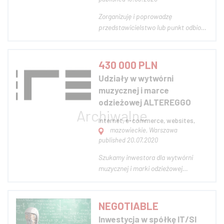
Zorganizuję i poprowadzę
przedstawicielstwo lub punkt odbioru
zamówień sklepu internetowego,
mającego swoją siedzibę poza
Warszawą. Do dyspozycji własny
430 000 PLN
lokal w Warszawie na Żoliborzu
Udziały w wytwórni
(wyposażone biuro o pow. 25 m2 oraz
muzycznej i marce
magazyn podręczny o pow. o...
odzieżowej ALTEREGGO
Internet, e-commerce, websites,
mazowieckie, Warszawa
published 20.07.2020
Szukamy inwestora dla wytwórni
muzycznej i marki odzieżowej
ALTEREGGO. Posiadamy kanał
YouTube Altereggo Records z ponad
250 tys. Subskrybentów (liczba
NEGOTIABLE
subskrybcji wzrasta o około 5 tys.
Inwestycja w spółkę IT/SI
mc). Z wytwórnią powiązana jest