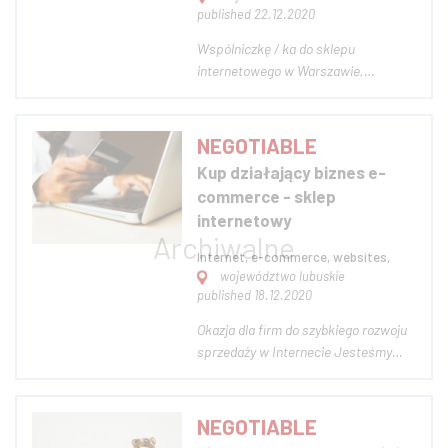
published 22.12.2020
Wspólniczkę / ka do sklepu
internetowego w Warszawie,
segment handlu hurtowego z dużym
współczynnikiem rotacji produktów
(sprawdzone i rzeczywiste analizy
NEGOTIABLE
rynkowe, kontakty handlowe),
Kup działający biznes e-
Wysoka zyskowność. Obrót
commerce - sklep
produktami chemii gospodarczej:
internetowy
markowe w...
Internet, e-commerce, websites,
województwo lubuskie
published 18.12.2020
Okazja dla firm do szybkiego rozwoju
sprzedaży w Internecie Jesteśmy
dynamicznie rosnącą firmą z branży
e-commerce. Prowadzimy sklep
internetowy, który tworzy
NEGOTIABLE
rozpoznawalną markę od 2015 r.