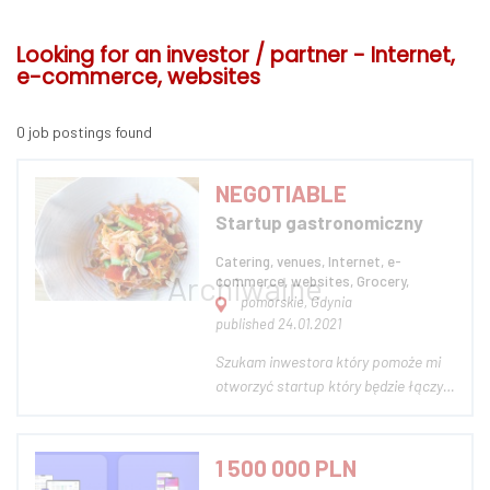
Looking for an investor / partner - Internet,
e-commerce, websites
0 job postings found
NEGOTIABLE
Startup gastronomiczny
Catering, venues, Internet, e-
commerce, websites, Grocery,
pomorskie, Gdynia
published 24.01.2021
Szukam inwestora który pomoże mi
otworzyć startup który będzie łączył
ludzi o zainteresowaniach
kulinarnych. Mam na myśli aplikacje w
której każdy z Nas ( na działalności
1 500 000 PLN
gospodarczej) będzie mógł