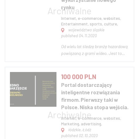
rynku
Internet, e-commerce, websites,
Entertainment, sports, culture,
województwo śląskie
published 04.11.2020
Od wielu lat śledzę branżę hazardową
powiązaną z grami wideo. Jest to
dość innowacyjny oraz uproszczony
sposób na stworzenie legalnego
kasyna. Śledząc aktualną scenę e-
100 000 PLN
sportu, która z roku na rok powiększa
Portal dostarczający
się, można powiedzieć, że aktualnie
inteligentne rozwiązania
jest...
firmom. Pierwszy taki w
Polsce. Niska stopa wejścia.
Internet, e-commerce, websites,
Marketing, advertising,
łódzkie, Łódź
published 02.10.2020