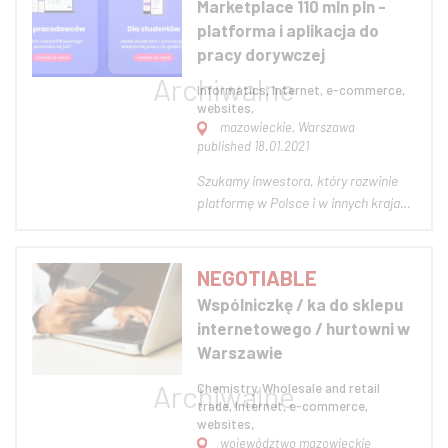
Marketplace 110 mln pln -
zaoferować dania.
platforma i aplikacja do
pracy dorywczej
Informatics, Internet, e-commerce,
websites,
mazowieckie, Warszawa
published 18.01.2021
Szukamy inwestora, który rozwinie
platformę w Polsce i w innych krajach
Europy Środkowej i Wschodniej. Sami
aktualnie działamy w województwie
mazowieckim i rozwijamy platformę
NEGOTIABLE
od września tego roku. Od stycznia
Wspólniczkę / ka do sklepu
2021 działamy też we Wrocławiu,
internetowego / hurtowni w
Poznani...
Warszawie
Chemistry, Wholesale and retail
trade, Internet, e-commerce,
websites,
województwo mazowieckie