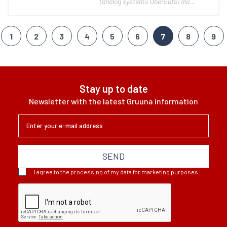
(analog systemu UberEats) dla
dostawy ze sklepów/restauracji,
które pozwala zjednoczyć klientów,
sklepy / restauracje i kierowców. W
1
2
3
4
5
6
7
8
9
zestawie: - strona internetowa i
wersja mobilna dla klientów -
aplikacja dla klientów...
Stay up to date
Newsletter with the latest Gruuna information
SEND
I agree to the processing of my data for marketing purposes.