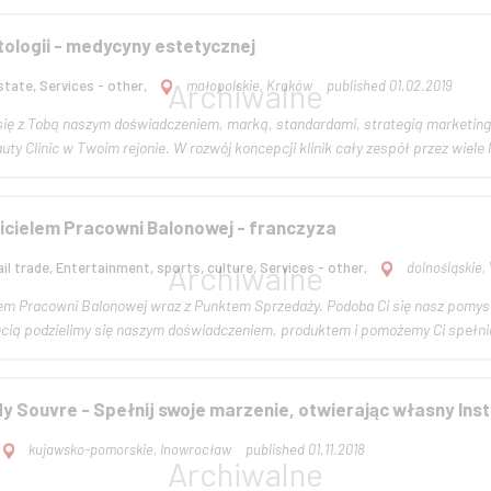
tologii - medycyny estetycznej
tate, Services - other,
małopolskie, Kraków
published 01.02.2019
się z Tobą naszym doświadczeniem, marką, standardami, strategią marketingo
prestiżowe SC Beauty Clinic w Twoim rejonie. W rozwój koncepcji klinik cały zespół prz
icielem Pracowni Balonowej - franczyza
il trade, Entertainment, sports, culture, Services - other,
dolnośląskie,
em Pracowni Balonowej wraz z Punktem Sprzedaży. Podoba Ci się nasz pomysł
hęcią podzielimy się naszym doświadczeniem, produktem i pomożemy Ci spełni
dy Souvre - Spełnij swoje marzenie, otwierając własny Inst
kujawsko-pomorskie, Inowrocław
published 01.11.2018