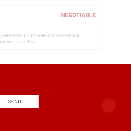
NEGOTIABLE
my się tworzeniem jednostek stacjonarnych oraz
ektorach dom, biur...
SEND