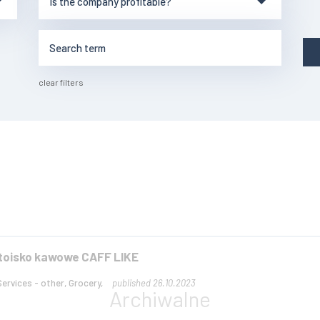
clear filters
stoisko kawowe CAFF LIKE
Services - other, Grocery,
published 26.10.2023