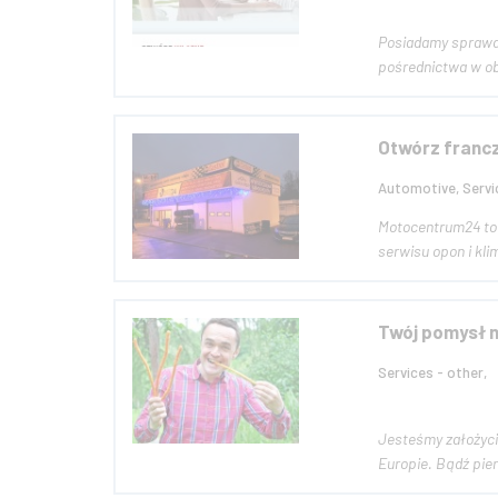
Posiadamy sprawdz
Otwórz franc
Automotive, Servi
Motocentrum24 to 
serwisu opon i kl
Twój pomysł n
Services - other,
Jesteśmy założyci