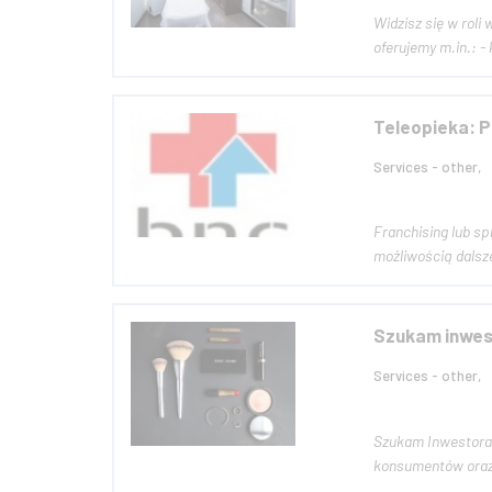
Widzisz się w roli
of
Teleopieka: P
Services - other,
Franchising lub sp
Szukam inwes
Services - other,
Szukam Inwestora,
konsumentów oraz 