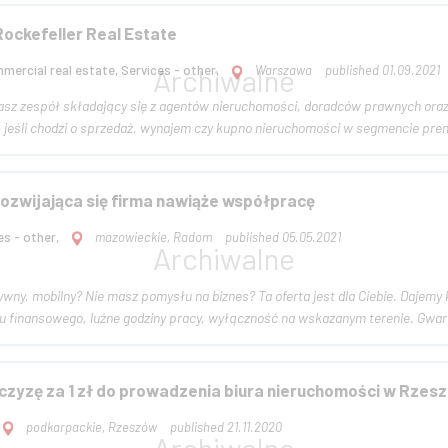
ockefeller Real Estate
ercial real estate, Services - other,
Warszawa
published 01.09.2021
jeśli chodzi o sprzedaż, wynajem czy kupno nieruchomości w segmencie prem
ozwijająca się firma nawiąże współpracę
es - other,
mazowieckie, Radom
published 05.05.2021
 Nie masz pomysłu na biznes? Ta oferta jest dla Ciebie. Dajemy know-how, system szkoleń, stałą opiekę i pomoc, nie
 finansowego, luźne godziny pracy, wyłączność na wskazanym terenie. Gwar
czyzę za 1 zł do prowadzenia biura nieruchomości w Rzesz
podkarpackie, Rzeszów
published 21.11.2020