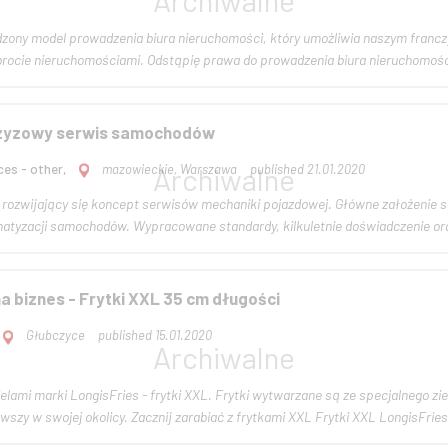
ony model prowadzenia biura nieruchomości, który umożliwia naszym francz
pośrednictwa w obrocie nieruchomościami. Odstąpię prawa do prowadzenia biura ni
zyzowy serwis samochodów
ces - other,
mazowieckie, Warszawa
published 21.01.2020
rozwijający się koncept serwisów mechaniki pojazdowej. Główne założenie s
imatyzacji samochodów. Wypracowane standardy, kilkuletnie doświadczenie or
a biznes - Frytki XXL 35 cm długości
Głubczyce
published 15.01.2020
elami marki LongisFries - frytki XXL. Frytki wytwarzane są ze specjalnego z
Europie. Bądź pierwszy w swojej okolicy. Zacznij zarabiać z frytkami XXL Frytki XXL