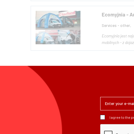
Ecomyjnia - A
Services - other,
Ecomyjnia jest naj
mobilnych - z doj
I agree to the 