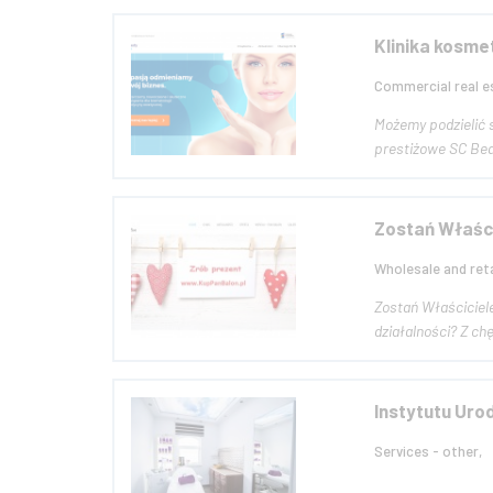
Klinika kosme
Commercial real es
Możemy podzielić 
Zostań Właśc
Wholesale and reta
Zostań Właściciel
działalności? Z c
Instytutu Uro
Services - other,