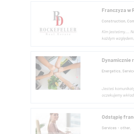
Franczyza w R
Construction, Comm
Kim jesteśmy.... Nasz zespół składający się z agentów nieruchomości, doradców prawnych oraz działu marketingowego, wspiera naszych klientów pod
każdym względem, 
Dynamicznie r
Energetics, Servic
Jesteś komunikatywny, mobilny?
oczekujemy wkładu
Odstąpię fran
Services - other,