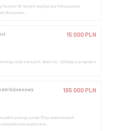
sny Instytut! W ramach współpracy franczyzowej
koleń dla kosmet...
eci
15 000 PLN
itoringu osób starszych, dzieci etc. Działający program z
odel biznesowy
195 000 PLN
 na jakim pracuje,ponad 70tys zadowolonych
 • kompleksowe wsparcie w...