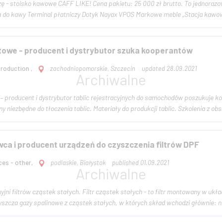
toisko kawowe CAFF LIKE! Cena pakietu: 25 000 zł brutto. To jednorazowa inwestycja! Pakiet zawier
do kawy Terminal płatniczy Dotyk Nayax VPOS Markowe meble „Stacja kawow
owe - producent i dystrybutor szuka kooperantów
Production ,
zachodniopomorskie, Szczecin
updated 28.09.2021
m
om: Maszyny niezbędne do tłoczenia tablic. Materiały do produkcji tablic. Szkolenia z obs
a i producent urządzeń do czyszczenia filtrów DPF
ces - other,
podlaskie, Białystok
published 01.09.2021
 cząstek stałych - to filtr montowany w układzie wydechowym silników wysokoprężnych i
szcza gazy spalinowe z cząstek stałych, w których skład wchodzi głównie: ni