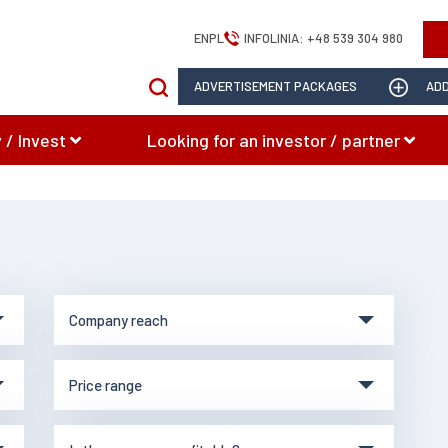
EN
PL
INFOLINIA:
+48 539 304 980
ADVERTISEMENT PACKAGES
ADD
 / Invest
Looking for an investor / partner