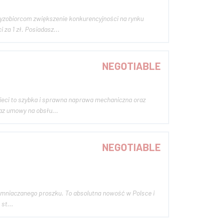
yzobiorcom zwiększenie konkurencyjności na rynku
eruchomości za 1 zł. Posiadasz...
NEGOTIABLE
ieci to szybka i sprawna naprawa mechaniczna oraz
az umowy na obsłu...
NEGOTIABLE
iemniaczanego proszku. To absolutna nowość w Polsce i
 LongisFries st...