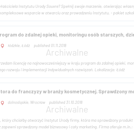
 właściciela Instytutu Urody Souvre? Spełnij swoje marzenie, otwierając wła
erujemy m.in.: - kompleksowe wsparcie w otwarciu oraz prowadzeniu Instytutu, - pakiet sz
rogram do zdalnej opieki, monitoringu osób starszych, dzi
łódzkie, Łódź
published 01.11.2018
rzedam licencję na najnowocześniejszy w kraju program do zdalnej opieki, mon
możliwością dalszego rozwoju i implementacji indywidualnych rozwiązań. Lokalizacja: Łódź
tora do franczyzy w branży kosmetycznej. Sprawdzony m
dolnośląskie, Wrocław
published 31.10.2018
 który chciałby otworzyć Instytut Urody firmy, która ma sprawdzony produkt
zapewni sprawdzony model biznesowy i cały marketing. Firma oferuje m.in.: