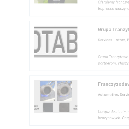
Oferujemy franczyzę - s
Espresso maszyna 
Grupa Tranzyt
Services - other, 
Grupa Tranzytowe – producent i dystrybutor tablic rejestracyjnych do samochodów poszukuje kooperantów na terenie całej Polski. Oferujemy naszy
partner
Franczyzodawc
Automotive, Servi
Dołącz do sieci - myjni filtrów cząstek stałych. Filtr
benzynowych. Oczy