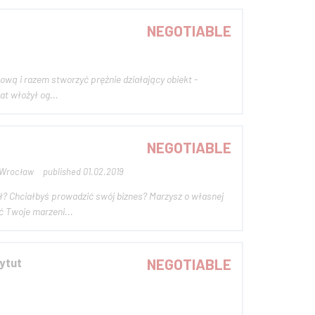
NEGOTIABLE
wą i razem stworzyć prężnie działający obiekt -
ez wiele lat włożył og...
NEGOTIABLE
 Wrocław
published 01.02.2019
? Chciałbyś prowadzić swój biznes? Marzysz o własnej
ć Twoje marzeni...
ytut
NEGOTIABLE