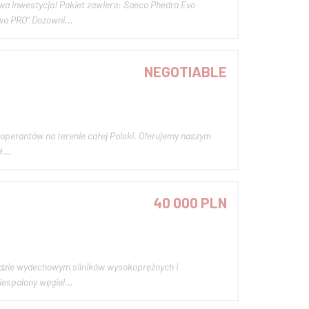
a: Saeco Phedra Evo
a PRO“ Dozowni...
NEGOTIABLE
ł...
40 000 PLN
espalony węgiel...