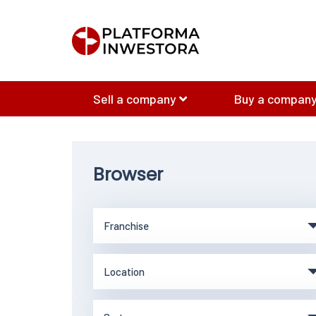
Sell a company
Buy a company
Browser