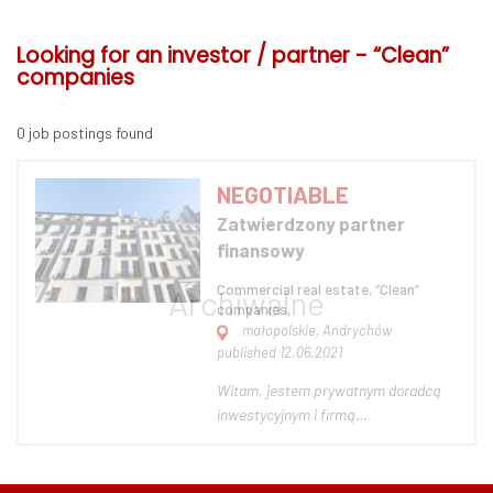
Looking for an investor / partner - “Clean”
companies
0 job postings found
NEGOTIABLE
Zatwierdzony partner
finansowy
Commercial real estate, “Clean”
companies,
małopolskie, Andrychów
published 12.06.2021
Witam, jestem prywatnym doradcą
inwestycyjnym i firmą
pośredniczącą; głównie w finansach i
inwestycjach. Jeśli masz już firmę i
szukasz partnera biznesowego,